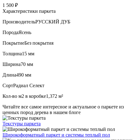
1 500 ₽
Характеристики паркета
Производитель
РУССКИЙ ДУБ
Порода
Ясень
Покрытие
Без покрытия
Толщина
15 мм
Ширина
70 мм
Длина
490 мм
Сорт
Радиал Селект
Кол-во м2 в коробке
1,372 м²
Читайте все
самое интересное и актуальное
о паркете из
ценных пород дерева в нашем блоге
Текстуры
паркета
Широкоформатный паркет
и системы теплый пол