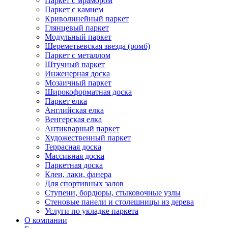
Паркет с мрамором
Паркет с камнем
Криволинейный паркет
Глянцевый паркет
Модульный паркет
Шереметьевская звезда (ромб)
Паркет с металлом
Штучный паркет
Инженерная доска
Мозаичный паркет
Широкоформатная доска
Паркет елка
Английская елка
Венгерская елка
Антикварный паркет
Художественный паркет
Террасная доска
Массивная доска
Паркетная доска
Клеи, лаки, фанера
Для спортивных залов
Ступени, бордюры, стыковочные узлы
Стеновые панели и столешницы из дерева
Услуги по укладке паркета
О компании