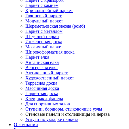
Паркет с мрамором
Паркет с камнем
Криволинейный паркет
Глянцевый паркет
Модульный паркет
Шереметьевская звезда (ромб)
Паркет с металлом
Штучный паркет
Инженерная доска
Мозаичный паркет
Широкоформатная доска
Паркет елка
Английская елка
Венгерская елка
Антикварный паркет
Художественный паркет
Террасная доска
Массивная доска
Паркетная доска
Клеи, лаки, фанера
Для спортивных залов
Ступени, бордюры, стыковочные узлы
Стеновые панели и столешницы из дерева
Услуги по укладке паркета
О компании