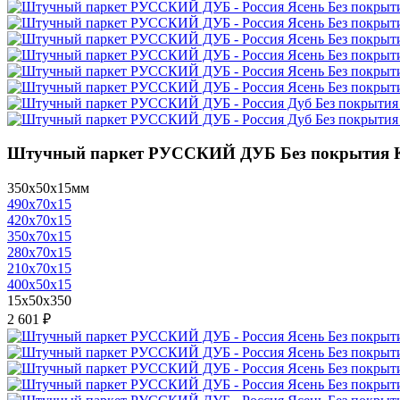
Штучный паркет РУССКИЙ ДУБ Без покрытия К
350x50x15мм
490x70x15
420x70x15
350x70x15
280x70x15
210x70x15
400x50x15
15x50x350
2 601 ₽