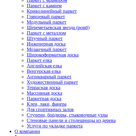
Паркет с мрамором
Паркет с камнем
Криволинейный паркет
Глянцевый паркет
Модульный паркет
Шереметьевская звезда (ромб)
Паркет с металлом
Штучный паркет
Инженерная доска
Мозаичный паркет
Широкоформатная доска
Паркет елка
Английская елка
Венгерская елка
Антикварный паркет
Художественный паркет
Террасная доска
Массивная доска
Паркетная доска
Клеи, лаки, фанера
Для спортивных залов
Ступени, бордюры, стыковочные узлы
Стеновые панели и столешницы из дерева
Услуги по укладке паркета
О компании