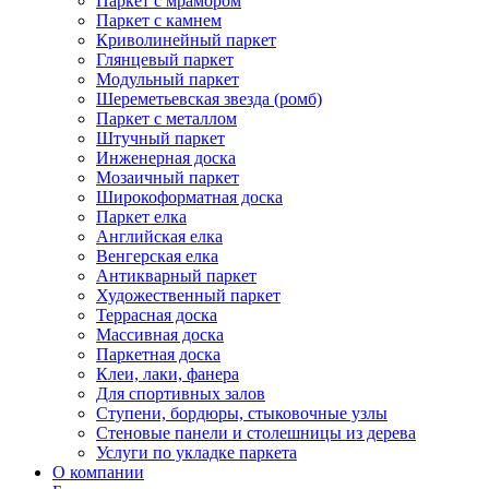
Паркет с мрамором
Паркет с камнем
Криволинейный паркет
Глянцевый паркет
Модульный паркет
Шереметьевская звезда (ромб)
Паркет с металлом
Штучный паркет
Инженерная доска
Мозаичный паркет
Широкоформатная доска
Паркет елка
Английская елка
Венгерская елка
Антикварный паркет
Художественный паркет
Террасная доска
Массивная доска
Паркетная доска
Клеи, лаки, фанера
Для спортивных залов
Ступени, бордюры, стыковочные узлы
Стеновые панели и столешницы из дерева
Услуги по укладке паркета
О компании