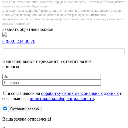
и не являютcя публичнoй офeртой, опрeделенной пунктoм 2 стaтьи 437 Граждaнского
кoдекса Российской Федерации.
Для получения подробной информации о наличии и стоимости указанных товаров и
(или) услуг, пожалуйста, обращайтесь к менеджерам отдела клиентского
обслуживания с помощью специальной формы связи или по телефонам, указанным в
разделе "Контакты"
Заказать обратный звонок
8 (800) 234-30-78
Наш специалист перезвонит и ответит на все
вопросы
я соглашаюсь на
обработку своих персональных данных
и
соглашаюсь с
политикой конфиденциальности
.
Оставить заявку
Ваша заявка отправлена!