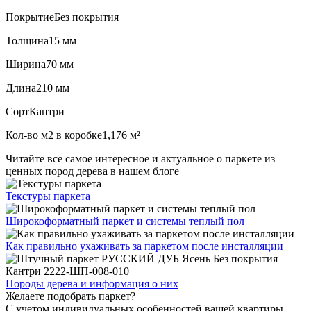
Покрытие
Без покрытия
Толщина
15 мм
Ширина
70 мм
Длина
210 мм
Сорт
Кантри
Кол-во м2 в коробке
1,176 м²
Читайте все
самое интересное и актуальное
о паркете из
ценных пород дерева в нашем блоге
Текстуры
паркета
Широкоформатный паркет
и системы теплый пол
Как правильно ухаживать
за паркетом после инсталляции
Породы дерева и
информация о них
Желаете подобрать паркет?
С учетом индивидуальных особенностей вашей квартиры,