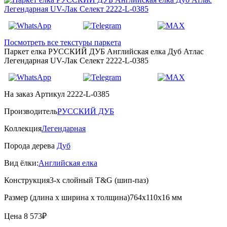
Посмотреть все текстуры паркета
Паркет елка РУССКИЙ ДУБ Английская елка Дуб Атлас
Легендарная UV-Лак Селект 2222-L-0385
На заказ
Артикул 2222-L-0385
Производитель
РУССКИЙ ДУБ
Коллекция
Легендарная
Порода дерева
Дуб
Вид ёлки:
Английская елка
Конструкция
3-х слойный T&G (шип-паз)
Размер (длина х ширина х толщина)
764х110х16 мм
Цена
8 573₽