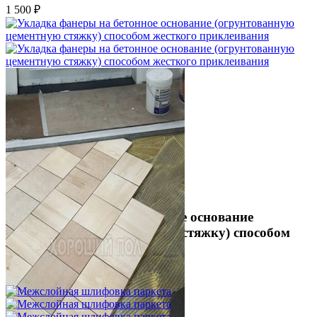
1 500 ₽
Укладка фанеры на бетонное основание
(огрунтованную цементную стяжку) способом
жесткого приклеивания
750 ₽