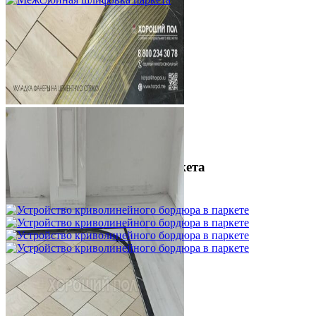
Межслойная шлифовка паркета
1 200 ₽