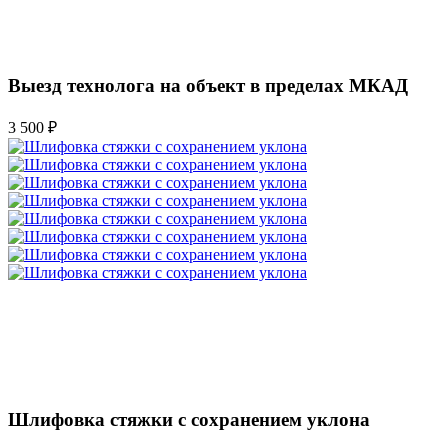
Выезд технолога на объект в пределах МКАД
3 500 ₽
Шлифовка стяжки с сохранением уклона