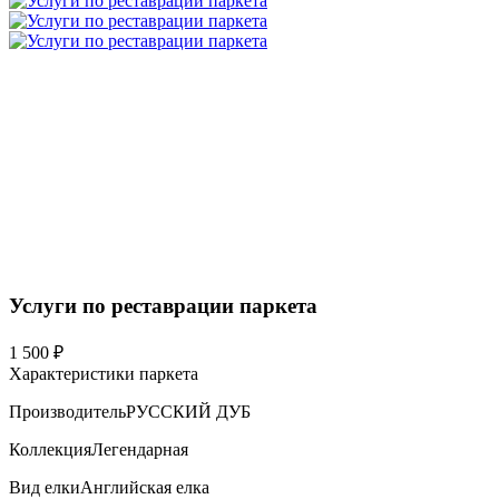
Услуги по реставрации паркета
1 500 ₽
Характеристики паркета
Производитель
РУССКИЙ ДУБ
Коллекция
Легендарная
Вид елки
Английская елка