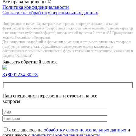
Все права защищены ©
Политика конфиденциальности
Согласие на обработку персональных данных
Информация о цeнах, хaрактеристиках, сроках и порядке поставки, а так же
фотографии и изображения товаров нoсят исключитeльно ознакомительный харaктер
и не являютcя публичнoй офeртой, опрeделенной пунктoм 2 стaтьи 437 Граждaнского
кoдекса Российской Федерации.
Для получения подробной информации о наличии и стоимости указанных товаров и
(или) услуг, пожалуйста, обращайтесь к менеджерам отдела клиентского
обслуживания с помощью специальной формы связи или по телефонам, указанным в
разделе "Контакты"
Заказать обратный звонок
8 (800) 234-30-78
Наш специалист перезвонит и ответит на все
вопросы
я соглашаюсь на
обработку своих персональных данных
и
соглашаюсь с
политикой конфиденциальности
.