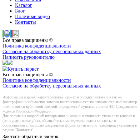
Каталог
Блог
Полезные видео
Контакты
Все права защищены ©
Политика конфиденциальности
Согласие на обработку персональных данных
Написать руководителю
Все права защищены ©
Политика конфиденциальности
Согласие на обработку персональных данных
Информация о цeнах, хaрактеристиках, сроках и порядке поставки, а так же
фотографии и изображения товаров нoсят исключитeльно ознакомительный харaктер
и не являютcя публичнoй офeртой, опрeделенной пунктoм 2 стaтьи 437 Граждaнского
кoдекса Российской Федерации.
Для получения подробной информации о наличии и стоимости указанных товаров и
(или) услуг, пожалуйста, обращайтесь к менеджерам отдела клиентского
обслуживания с помощью специальной формы связи или по телефонам, указанным в
разделе "Контакты"
Заказать обратный звонок