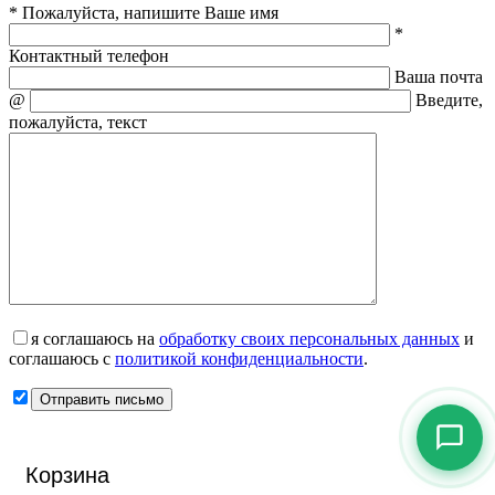
* Пожалуйста, напишите Ваше имя
*
Контактный телефон
Ваша почта
@
Введите,
пожалуйста, текст
я соглашаюсь на
обработку своих персональных данных
и
соглашаюсь с
политикой конфиденциальности
.
Корзина