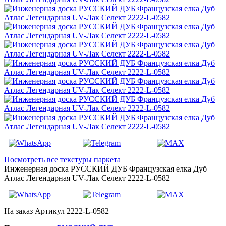
Посмотреть все текстуры паркета
Инженерная доска РУССКИЙ ДУБ Французская елка Дуб
Атлас Легендарная UV-Лак Селект 2222-L-0582
На заказ
Артикул 2222-L-0582