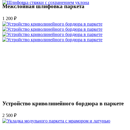
Межслойная шлифовка паркета
1 200 ₽
Устройство криволинейного бордюра в паркете
2 500 ₽