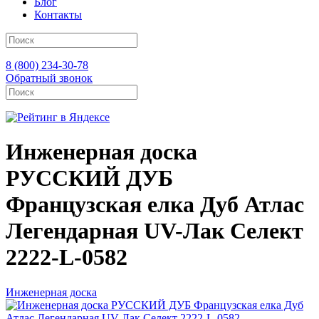
Блог
Контакты
8 (800) 234-30-78
Обратный звонок
Инженерная доска
РУССКИЙ ДУБ
Французская елка Дуб Атлас
Легендарная UV-Лак Селект
2222-L-0582
Инженерная доска