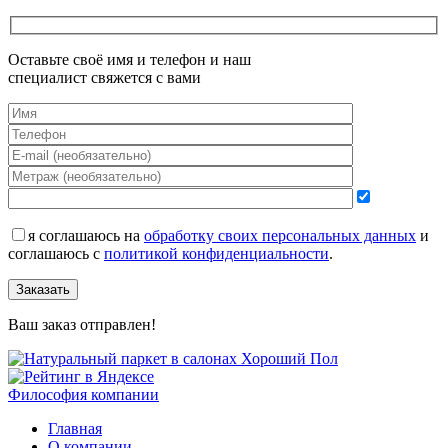
Оставьте своё имя и телефон и наш
специалист свяжется с вами
я соглашаюсь на
обработку своих персональных данных
и
соглашаюсь с
политикой конфиденциальности
.
Заказать
Ваш заказ отправлен!
Философия компании
Главная
О компании