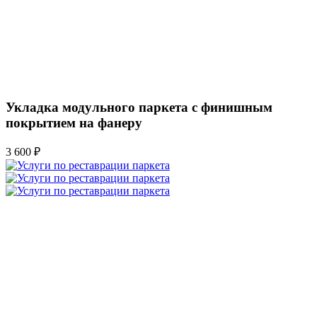
Укладка модульного паркета с финишным
покрытием на фанеру
3 600 ₽