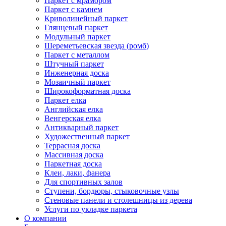
Паркет с мрамором
Паркет с камнем
Криволинейный паркет
Глянцевый паркет
Модульный паркет
Шереметьевская звезда (ромб)
Паркет с металлом
Штучный паркет
Инженерная доска
Мозаичный паркет
Широкоформатная доска
Паркет елка
Английская елка
Венгерская елка
Антикварный паркет
Художественный паркет
Террасная доска
Массивная доска
Паркетная доска
Клеи, лаки, фанера
Для спортивных залов
Ступени, бордюры, стыковочные узлы
Стеновые панели и столешницы из дерева
Услуги по укладке паркета
О компании