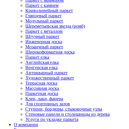
Паркет с мрамором
Паркет с камнем
Криволинейный паркет
Глянцевый паркет
Модульный паркет
Шереметьевская звезда (ромб)
Паркет с металлом
Штучный паркет
Инженерная доска
Мозаичный паркет
Широкоформатная доска
Паркет елка
Английская елка
Венгерская елка
Антикварный паркет
Художественный паркет
Террасная доска
Массивная доска
Паркетная доска
Клеи, лаки, фанера
Для спортивных залов
Ступени, бордюры, стыковочные узлы
Стеновые панели и столешницы из дерева
Услуги по укладке паркета
О компании