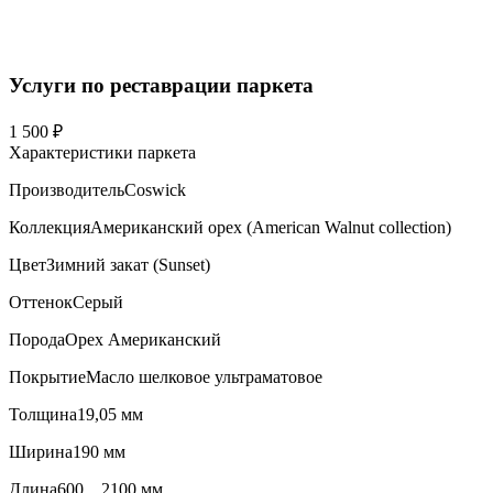
Услуги по реставрации паркета
1 500 ₽
Характеристики паркета
Производитель
Coswick
Коллекция
Американский орех (American Walnut collection)
Цвет
Зимний закат (Sunset)
Оттенок
Серый
Порода
Орех Американский
Покрытие
Масло шелковое ультраматовое
Толщина
19,05 мм
Ширина
190 мм
Длина
600…2100 мм