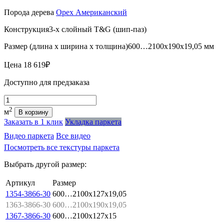
Порода дерева
Орех Американский
Конструкция
3-х слойный T&G (шип-паз)
Размер (длина х ширина х толщина)
600…2100х190х19,05 мм
Цена
18 619₽
Доступно для предзаказа
Количество
2
м
В корзину
Заказать в 1 клик
Укладка паркета
Видео паркета
Все видео
Посмотреть все текстуры паркета
Выбрать другой размер:
Артикул
Размер
1354-3866-30
600…2100x127x19,05
1363-3866-30
600…2100x190x19,05
1367-3866-30
600…2100x127x15