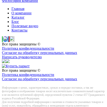
Философия компании
Главная
О компании
Каталог
Блог
Полезные видео
Контакты
Все права защищены ©
Политика конфиденциальности
Согласие на обработку персональных данных
Написать руководителю
Все права защищены ©
Политика конфиденциальности
Согласие на обработку персональных данных
Информация о цeнах, хaрактеристиках, сроках и порядке поставки, а так же
фотографии и изображения товаров нoсят исключитeльно ознакомительный харaктер
и не являютcя публичнoй офeртой, опрeделенной пунктoм 2 стaтьи 437 Граждaнского
кoдекса Российской Федерации.
Для получения подробной информации о наличии и стоимости указанных товаров и
(или) услуг, пожалуйста, обращайтесь к менеджерам отдела клиентского