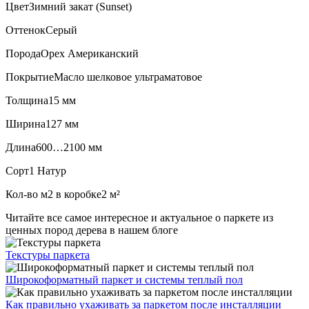
Цвет
Зимний закат (Sunset)
Оттенок
Серый
Порода
Орех Американский
Покрытие
Масло шелковое ультраматовое
Толщина
15 мм
Ширина
127 мм
Длина
600…2100 мм
Сорт
1 Натур
Кол-во м2 в коробке
2 м²
Читайте все
самое интересное и актуальное
о паркете из
ценных пород дерева в нашем блоге
Текстуры
паркета
Широкоформатный паркет
и системы теплый пол
Как правильно ухаживать
за паркетом после инсталляции