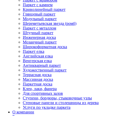
Паркет с мрамором
Паркет с камнем
Криволинейный паркет
Глянцевый паркет
Модульный паркет
Шереметьевская звезда (ромб)
Паркет с металлом
Штучный паркет
Инженерная доска
Мозаичный паркет
Широкоформатная доска
Паркет елка
Английская елка
Венгерская елка
Антикварный паркет
Художественный паркет
Террасная доска
Массивная доска
Паркетная доска
Клеи, лаки, фанера
Для спортивных залов
Ступени, бордюры, стыковочные узлы
Стеновые панели и столешницы из дерева
Услуги по укладке паркета
О компании