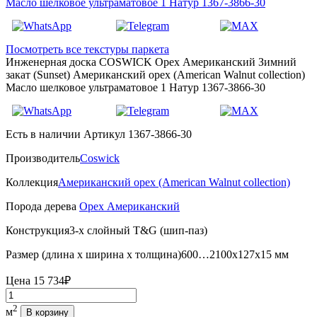
Посмотреть все текстуры паркета
Инженерная доска COSWICK Орех Американский Зимний
закат (Sunset) Американский орех (American Walnut collection)
Масло шелковое ультраматовое 1 Натур 1367-3866-30
Есть в наличии
Артикул 1367-3866-30
Производитель
Coswick
Коллекция
Американский орех (American Walnut collection)
Порода дерева
Орех Американский
Конструкция
3-х слойный T&G (шип-паз)
Размер (длина х ширина х толщина)
600…2100х127х15 мм
Цена
15 734₽
Количество
2
м
В корзину