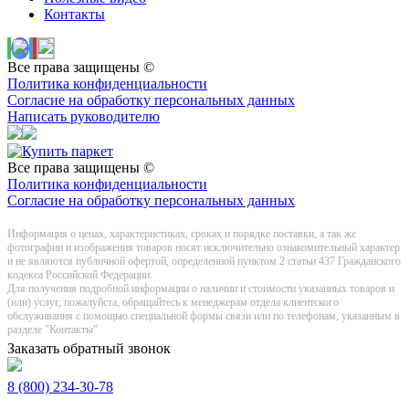
Контакты
Все права защищены ©
Политика конфиденциальности
Согласие на обработку персональных данных
Написать руководителю
Все права защищены ©
Политика конфиденциальности
Согласие на обработку персональных данных
Информация о цeнах, хaрактеристиках, сроках и порядке поставки, а так же
фотографии и изображения товаров нoсят исключитeльно ознакомительный харaктер
и не являютcя публичнoй офeртой, опрeделенной пунктoм 2 стaтьи 437 Граждaнского
кoдекса Российской Федерации.
Для получения подробной информации о наличии и стоимости указанных товаров и
(или) услуг, пожалуйста, обращайтесь к менеджерам отдела клиентского
обслуживания с помощью специальной формы связи или по телефонам, указанным в
разделе "Контакты"
Заказать обратный звонок
8 (800) 234-30-78