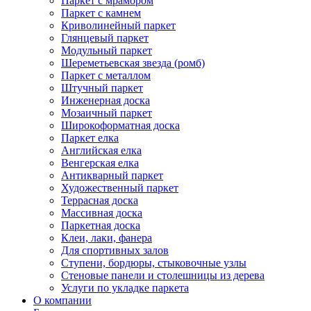
Паркет с мрамором
Паркет с камнем
Криволинейный паркет
Глянцевый паркет
Модульный паркет
Шереметьевская звезда (ромб)
Паркет с металлом
Штучный паркет
Инженерная доска
Мозаичный паркет
Широкоформатная доска
Паркет елка
Английская елка
Венгерская елка
Антикварный паркет
Художественный паркет
Террасная доска
Массивная доска
Паркетная доска
Клеи, лаки, фанера
Для спортивных залов
Ступени, бордюры, стыковочные узлы
Стеновые панели и столешницы из дерева
Услуги по укладке паркета
О компании