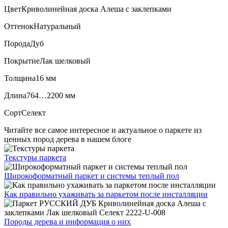
Цвет
Криволинейная доска Алеша с заклепками
Оттенок
Натуральный
Порода
Дуб
Покрытие
Лак шелковый
Толщина
16 мм
Длина
764…2200 мм
Сорт
Селект
Читайте все
самое интересное и актуальное
о паркете из
ценных пород дерева в нашем блоге
Текстуры
паркета
Широкоформатный паркет
и системы теплый пол
Как правильно ухаживать
за паркетом после инсталляции
Породы дерева и
информация о них