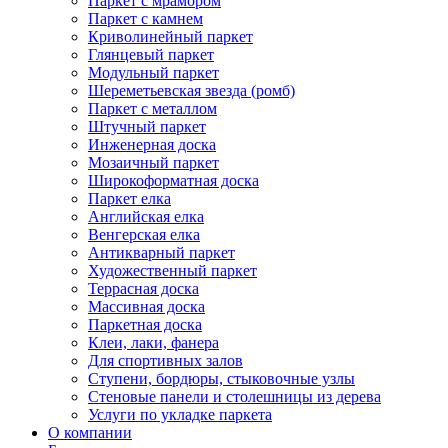
Паркет с мрамором
Паркет с камнем
Криволинейный паркет
Глянцевый паркет
Модульный паркет
Шереметьевская звезда (ромб)
Паркет с металлом
Штучный паркет
Инженерная доска
Мозаичный паркет
Широкоформатная доска
Паркет елка
Английская елка
Венгерская елка
Антикварный паркет
Художественный паркет
Террасная доска
Массивная доска
Паркетная доска
Клеи, лаки, фанера
Для спортивных залов
Ступени, бордюры, стыковочные узлы
Стеновые панели и столешницы из дерева
Услуги по укладке паркета
О компании