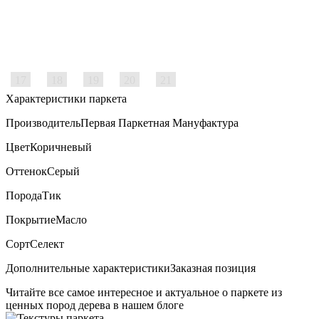
17
18
19
20
21
Характеристики паркета
Производитель
Первая Паркетная Мануфактура
Цвет
Коричневый
Оттенок
Серый
Порода
Тик
Покрытие
Масло
Сорт
Селект
Дополнительные характеристики
Заказная позиция
Читайте все
самое интересное и актуальное
о паркете из
ценных пород дерева в нашем блоге