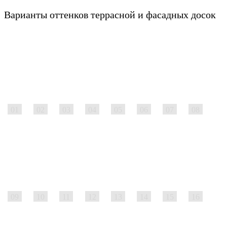
Варианты оттенков террасной и фасадных досок
01
02
03
04
05
06
07
08
09
10
11
12
13
14
15
16