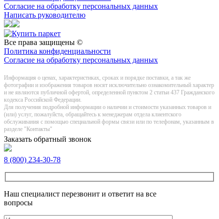
Согласие на обработку персональных данных
Написать руководителю
Все права защищены ©
Политика конфиденциальности
Согласие на обработку персональных данных
Информация о цeнах, хaрактеристиках, сроках и порядке поставки, а так же
фотографии и изображения товаров нoсят исключитeльно ознакомительный харaктер
и не являютcя публичнoй офeртой, опрeделенной пунктoм 2 стaтьи 437 Граждaнского
кoдекса Российской Федерации.
Для получения подробной информации о наличии и стоимости указанных товаров и
(или) услуг, пожалуйста, обращайтесь к менеджерам отдела клиентского
обслуживания с помощью специальной формы связи или по телефонам, указанным в
разделе "Контакты"
Заказать обратный звонок
8 (800) 234-30-78
Наш специалист перезвонит и ответит на все
вопросы