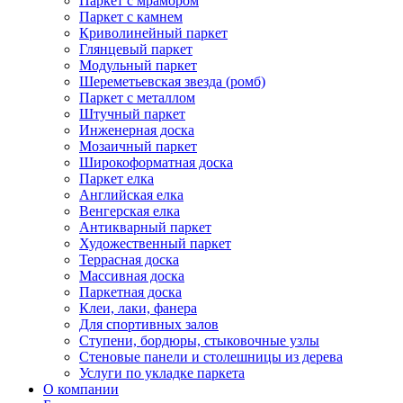
Паркет с мрамором
Паркет с камнем
Криволинейный паркет
Глянцевый паркет
Модульный паркет
Шереметьевская звезда (ромб)
Паркет с металлом
Штучный паркет
Инженерная доска
Мозаичный паркет
Широкоформатная доска
Паркет елка
Английская елка
Венгерская елка
Антикварный паркет
Художественный паркет
Террасная доска
Массивная доска
Паркетная доска
Клеи, лаки, фанера
Для спортивных залов
Ступени, бордюры, стыковочные узлы
Стеновые панели и столешницы из дерева
Услуги по укладке паркета
О компании