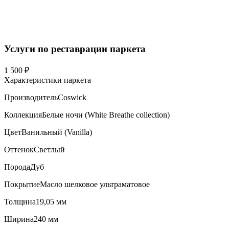
Услуги по реставрации паркета
1 500 ₽
Характеристики паркета
Производитель
Coswick
Коллекция
Белые ночи (White Breathe collection)
Цвет
Ванильный (Vanilla)
Оттенок
Светлый
Порода
Дуб
Покрытие
Масло шелковое ультраматовое
Толщина
19,05 мм
Ширина
240 мм