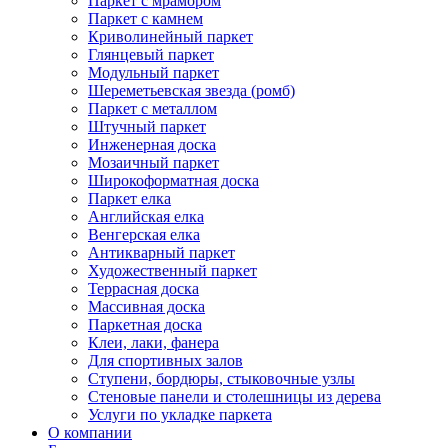
Паркет с мрамором
Паркет с камнем
Криволинейный паркет
Глянцевый паркет
Модульный паркет
Шереметьевская звезда (ромб)
Паркет с металлом
Штучный паркет
Инженерная доска
Мозаичный паркет
Широкоформатная доска
Паркет елка
Английская елка
Венгерская елка
Антикварный паркет
Художественный паркет
Террасная доска
Массивная доска
Паркетная доска
Клеи, лаки, фанера
Для спортивных залов
Ступени, бордюры, стыковочные узлы
Стеновые панели и столешницы из дерева
Услуги по укладке паркета
О компании