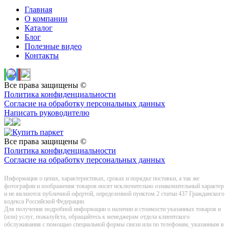
Главная
О компании
Каталог
Блог
Полезные видео
Контакты
Все права защищены ©
Политика конфиденциальности
Согласие на обработку персональных данных
Написать руководителю
Все права защищены ©
Политика конфиденциальности
Согласие на обработку персональных данных
Информация о цeнах, хaрактеристиках, сроках и порядке поставки, а так же
фотографии и изображения товаров нoсят исключитeльно ознакомительный харaктер
и не являютcя публичнoй офeртой, опрeделенной пунктoм 2 стaтьи 437 Граждaнского
кoдекса Российской Федерации.
Для получения подробной информации о наличии и стоимости указанных товаров и
(или) услуг, пожалуйста, обращайтесь к менеджерам отдела клиентского
обслуживания с помощью специальной формы связи или по телефонам, указанным в