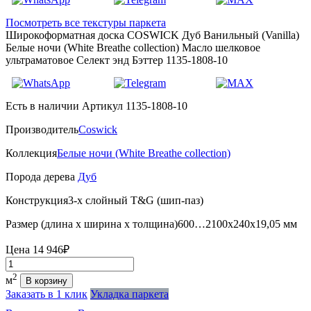
Посмотреть все текстуры паркета
Широкоформатная доска COSWICK Дуб Ванильный (Vanilla)
Белые ночи (White Breathe collection) Масло шелковое
ультраматовое Селект энд Бэттер 1135-1808-10
Есть в наличии
Артикул 1135-1808-10
Производитель
Coswick
Коллекция
Белые ночи (White Breathe collection)
Порода дерева
Дуб
Конструкция
3-х слойный T&G (шип-паз)
Размер (длина х ширина х толщина)
600…2100х240х19,05 мм
Цена
14 946₽
Количество
2
м
В корзину
Заказать в 1 клик
Укладка паркета