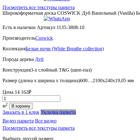
Посмотреть все текстуры паркета
Широкоформатная доска COSWICK Дуб Ванильный (Vanilla) Белые
Есть в наличии
Артикул 1135-3808-10
Производитель
Coswick
Коллекция
Белые ночи (White Breathe collection)
Порода дерева
Дуб
Конструкция
3-х слойный T&G (шип-паз)
Размер (длина х ширина х толщина)
600…2100х240х19,05 мм
Цена
14 162₽
Количество
2
м
В корзину
Заказать в 1 клик
Укладка паркета
Видео паркета
Все видео
Посмотреть все текстуры паркета
Выбрать другой размер: