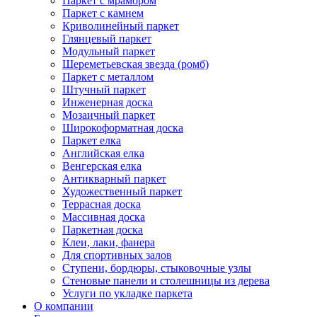
Паркет с мрамором
Паркет с камнем
Криволинейный паркет
Глянцевый паркет
Модульный паркет
Шереметьевская звезда (ромб)
Паркет с металлом
Штучный паркет
Инженерная доска
Мозаичный паркет
Широкоформатная доска
Паркет елка
Английская елка
Венгерская елка
Антикварный паркет
Художественный паркет
Террасная доска
Массивная доска
Паркетная доска
Клеи, лаки, фанера
Для спортивных залов
Ступени, бордюры, стыковочные узлы
Стеновые панели и столешницы из дерева
Услуги по укладке паркета
О компании