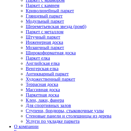
Паркет с мрамором
Паркет с камнем
Криволинейный паркет
Глянцевый паркет
Модульный паркет
Шереметьевская звезда (ромб)
Паркет с металлом
Штучный паркет
Инженерная доска
Мозаичный паркет
Широкоформатная доска
Паркет елка
Английская елка
Венгерская елка
Антикварный паркет
Художественный паркет
Террасная доска
Массивная доска
Паркетная доска
Клеи, лаки, фанера
Для спортивных залов
Ступени, бордюры, стыковочные узлы
Стеновые панели и столешницы из дерева
Услуги по укладке паркета
О компании