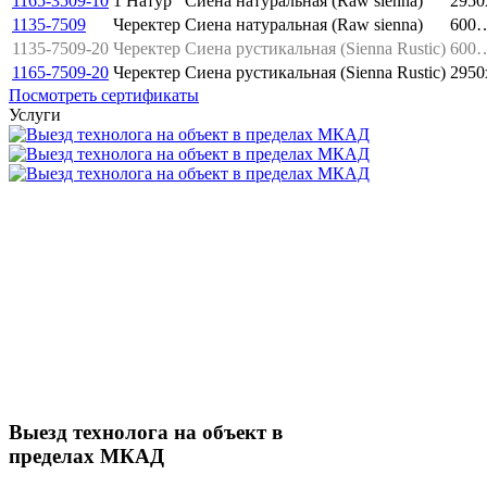
1165-3509-10
1 Натур
Сиена натуральная (Raw sienna)
2950
1135-7509
Черектер
Сиена натуральная (Raw sienna)
600…
1135-7509-20
Черектер
Сиена рустикальная (Sienna Rustic)
600…
1165-7509-20
Черектер
Сиена рустикальная (Sienna Rustic)
2950
Посмотреть сертификаты
Услуги
Выезд технолога на объект в
пределах МКАД