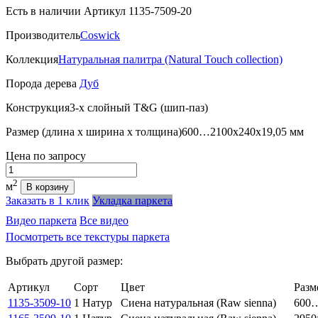
Есть в наличии
Артикул 1135-7509-20
Производитель
Coswick
Коллекция
Натуральная палитра (Natural Touch collection)
Порода дерева
Дуб
Конструкция
3-х слойный T&G (шип-паз)
Размер (длина х ширина х толщина)
600…2100х240х19,05 мм
Цена
по запросу
Количество
2
м
В корзину
Заказать в 1 клик
Укладка паркета
Видео паркета
Все видео
Посмотреть все текстуры паркета
Выбрать другой размер:
Артикул
Сорт
Цвет
Разм
1135-3509-10
1 Натур
Сиена натуральная (Raw sienna)
600…