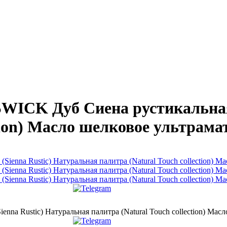
ICK Дуб Сиена рустикальная 
tion) Масло шелковое ультрама
a Rustic) Натуральная палитра (Natural Touch collection) Масл