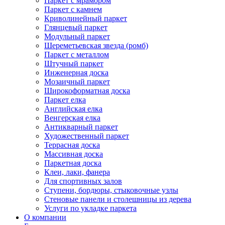
Паркет с мрамором
Паркет с камнем
Криволинейный паркет
Глянцевый паркет
Модульный паркет
Шереметьевская звезда (ромб)
Паркет с металлом
Штучный паркет
Инженерная доска
Мозаичный паркет
Широкоформатная доска
Паркет елка
Английская елка
Венгерская елка
Антикварный паркет
Художественный паркет
Террасная доска
Массивная доска
Паркетная доска
Клеи, лаки, фанера
Для спортивных залов
Ступени, бордюры, стыковочные узлы
Стеновые панели и столешницы из дерева
Услуги по укладке паркета
О компании