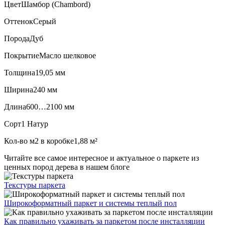
Цвет
Шамбор (Chambord)
Оттенок
Серый
Порода
Дуб
Покрытие
Масло шелковое
Толщина
19,05 мм
Ширина
240 мм
Длина
600…2100 мм
Сорт
1 Натур
Кол-во м2 в коробке
1,88 м²
Читайте все
самое интересное и актуальное
о паркете из
ценных пород дерева в нашем блоге
Текстуры
паркета
Широкоформатный паркет
и системы теплый пол
Как правильно ухаживать
за паркетом после инсталляции