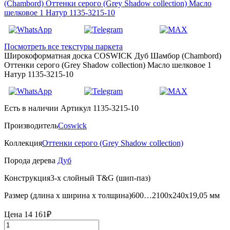
Посмотреть все текстуры паркета
Широкоформатная доска COSWICK Дуб Шамбор (Chambord)
Оттенки серого (Grеy Shadow collection) Масло шелковое 1
Натур 1135-3215-10
Есть в наличии
Артикул 1135-3215-10
Производитель
Coswick
Коллекция
Оттенки серого (Grеy Shadow collection)
Порода дерева
Дуб
Конструкция
3-х слойный T&G (шип-паз)
Размер (длина х ширина х толщина)
600…2100х240х19,05 мм
Цена
14 161₽
Количество