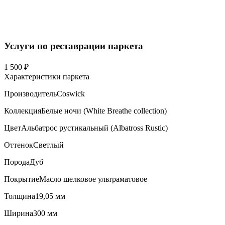
Услуги по реставрации паркета
1 500 ₽
Характеристики паркета
Производитель
Coswick
Коллекция
Белые ночи (White Breathe collection)
Цвет
Альбатрос рустикальный (Albatross Rustic)
Оттенок
Светлый
Порода
Дуб
Покрытие
Масло шелковое ультраматовое
Толщина
19,05 мм
Ширина
300 мм