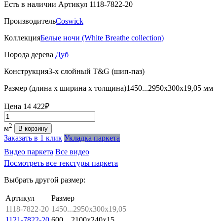
Есть в наличии
Артикул 1118-7822-20
Производитель
Coswick
Коллекция
Белые ночи (White Breathe collection)
Порода дерева
Дуб
Конструкция
3-х слойный T&G (шип-паз)
Размер (длина х ширина х толщина)
1450...2950х300х19,05 мм
Цена
14 422₽
Количество
2
м
В корзину
Заказать в 1 клик
Укладка паркета
Видео паркета
Все видео
Посмотреть все текстуры паркета
Выбрать другой размер:
Артикул
Размер
1118-7822-20
1450...2950x300x19,05
1121-7822-20
600…2100x240x15