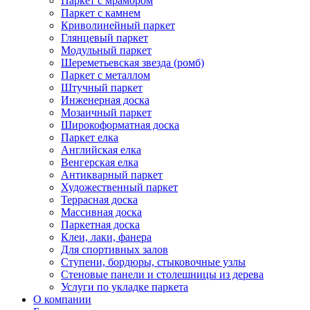
Паркет с мрамором
Паркет с камнем
Криволинейный паркет
Глянцевый паркет
Модульный паркет
Шереметьевская звезда (ромб)
Паркет с металлом
Штучный паркет
Инженерная доска
Мозаичный паркет
Широкоформатная доска
Паркет елка
Английская елка
Венгерская елка
Антикварный паркет
Художественный паркет
Террасная доска
Массивная доска
Паркетная доска
Клеи, лаки, фанера
Для спортивных залов
Ступени, бордюры, стыковочные узлы
Стеновые панели и столешницы из дерева
Услуги по укладке паркета
О компании