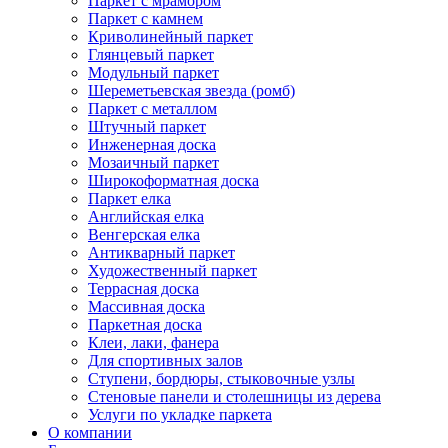
Паркет с мрамором
Паркет с камнем
Криволинейный паркет
Глянцевый паркет
Модульный паркет
Шереметьевская звезда (ромб)
Паркет с металлом
Штучный паркет
Инженерная доска
Мозаичный паркет
Широкоформатная доска
Паркет елка
Английская елка
Венгерская елка
Антикварный паркет
Художественный паркет
Террасная доска
Массивная доска
Паркетная доска
Клеи, лаки, фанера
Для спортивных залов
Ступени, бордюры, стыковочные узлы
Стеновые панели и столешницы из дерева
Услуги по укладке паркета
О компании