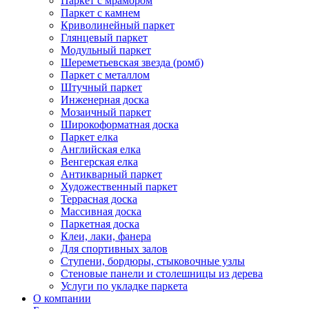
Паркет с мрамором
Паркет с камнем
Криволинейный паркет
Глянцевый паркет
Модульный паркет
Шереметьевская звезда (ромб)
Паркет с металлом
Штучный паркет
Инженерная доска
Мозаичный паркет
Широкоформатная доска
Паркет елка
Английская елка
Венгерская елка
Антикварный паркет
Художественный паркет
Террасная доска
Массивная доска
Паркетная доска
Клеи, лаки, фанера
Для спортивных залов
Ступени, бордюры, стыковочные узлы
Стеновые панели и столешницы из дерева
Услуги по укладке паркета
О компании