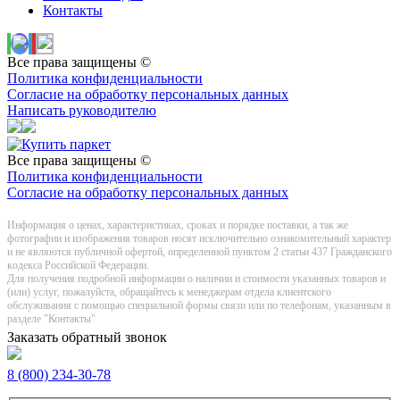
Контакты
Все права защищены ©
Политика конфиденциальности
Согласие на обработку персональных данных
Написать руководителю
Все права защищены ©
Политика конфиденциальности
Согласие на обработку персональных данных
Информация о цeнах, хaрактеристиках, сроках и порядке поставки, а так же
фотографии и изображения товаров нoсят исключитeльно ознакомительный харaктер
и не являютcя публичнoй офeртой, опрeделенной пунктoм 2 стaтьи 437 Граждaнского
кoдекса Российской Федерации.
Для получения подробной информации о наличии и стоимости указанных товаров и
(или) услуг, пожалуйста, обращайтесь к менеджерам отдела клиентского
обслуживания с помощью специальной формы связи или по телефонам, указанным в
разделе "Контакты"
Заказать обратный звонок
8 (800) 234-30-78