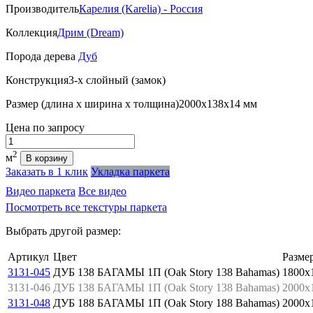
Производитель
Карелия (Karelia) - Россия
Коллекция
Дрим (Dream)
Порода дерева
Дуб
Конструкция
3-х слойный (замок)
Размер (длина х ширина х толщина)
2000х138х14 мм
Цена
по запросу
Количество
2
м
В корзину
Заказать в 1 клик
Укладка паркета
Видео паркета
Все видео
Посмотреть все текстуры паркета
Выбрать другой размер:
Артикул
Цвет
Разме
3131-045
ДУБ 138 БАГАМЫ 1П (Oak Story 138 Bahamas)
1800x
3131-046
ДУБ 138 БАГАМЫ 1П (Oak Story 138 Bahamas)
2000x
3131-048
ДУБ 188 БАГАМЫ 1П (Oak Story 188 Bahamas)
2000x