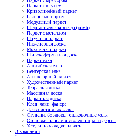
Паркет с мрамором
Паркет с камнем
Криволинейный паркет
Глянцевый паркет
Модульный паркет
Шереметьевская звезда (ромб)
Паркет с металлом
Штучный паркет
Инженерная доска
Мозаичный паркет
Широкоформатная доска
Паркет елка
Английская елка
Венгерская елка
Антикварный паркет
Художественный паркет
Террасная доска
Массивная доска
Паркетная доска
Клеи, лаки, фанера
Для спортивных залов
Ступени, бордюры, стыковочные узлы
Стеновые панели и столешницы из дерева
Услуги по укладке паркета
О компании