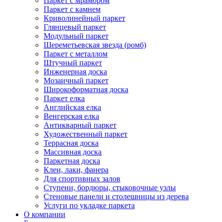
Паркет с мрамором
Паркет с камнем
Криволинейный паркет
Глянцевый паркет
Модульный паркет
Шереметьевская звезда (ромб)
Паркет с металлом
Штучный паркет
Инженерная доска
Мозаичный паркет
Широкоформатная доска
Паркет елка
Английская елка
Венгерская елка
Антикварный паркет
Художественный паркет
Террасная доска
Массивная доска
Паркетная доска
Клеи, лаки, фанера
Для спортивных залов
Ступени, бордюры, стыковочные узлы
Стеновые панели и столешницы из дерева
Услуги по укладке паркета
О компании