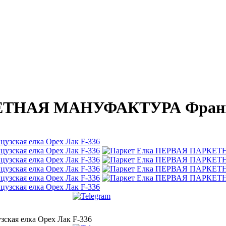
ТНАЯ МАНУФАКТУРА Француз
ая елка Орех Лак F-336