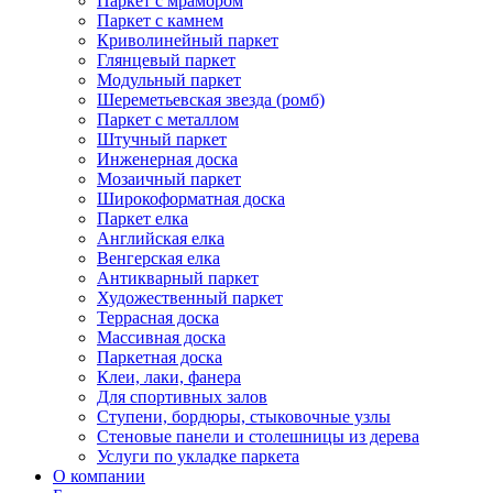
Паркет с мрамором
Паркет с камнем
Криволинейный паркет
Глянцевый паркет
Модульный паркет
Шереметьевская звезда (ромб)
Паркет с металлом
Штучный паркет
Инженерная доска
Мозаичный паркет
Широкоформатная доска
Паркет елка
Английская елка
Венгерская елка
Антикварный паркет
Художественный паркет
Террасная доска
Массивная доска
Паркетная доска
Клеи, лаки, фанера
Для спортивных залов
Ступени, бордюры, стыковочные узлы
Стеновые панели и столешницы из дерева
Услуги по укладке паркета
О компании