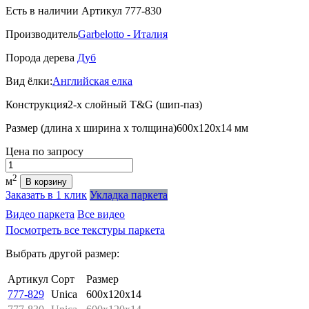
Есть в наличии
Артикул 777-830
Производитель
Garbelotto - Италия
Порода дерева
Дуб
Вид ёлки:
Английская елка
Конструкция
2-х слойный T&G (шип-паз)
Размер (длина х ширина х толщина)
600х120х14 мм
Цена
по запросу
Количество
2
м
В корзину
Заказать в 1 клик
Укладка паркета
Видео паркета
Все видео
Посмотреть все текстуры паркета
Выбрать другой размер:
Артикул
Сорт
Размер
777-829
Unica
600x120x14