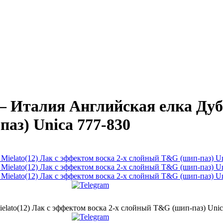
талия Английская елка Дуб M
аз) Unica 777-830
to(12) Лак с эффектом воска 2-х слойный T&G (шип-паз) Unic