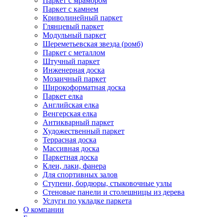
Паркет с мрамором
Паркет с камнем
Криволинейный паркет
Глянцевый паркет
Модульный паркет
Шереметьевская звезда (ромб)
Паркет с металлом
Штучный паркет
Инженерная доска
Мозаичный паркет
Широкоформатная доска
Паркет елка
Английская елка
Венгерская елка
Антикварный паркет
Художественный паркет
Террасная доска
Массивная доска
Паркетная доска
Клеи, лаки, фанера
Для спортивных залов
Ступени, бордюры, стыковочные узлы
Стеновые панели и столешницы из дерева
Услуги по укладке паркета
О компании