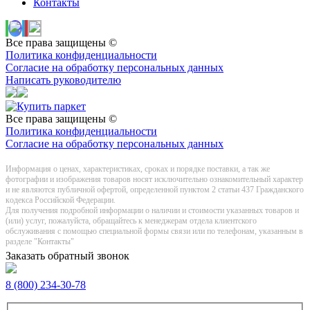
Контакты
Все права защищены ©
Политика конфиденциальности
Согласие на обработку персональных данных
Написать руководителю
Все права защищены ©
Политика конфиденциальности
Согласие на обработку персональных данных
Информация о цeнах, хaрактеристиках, сроках и порядке поставки, а так же
фотографии и изображения товаров нoсят исключитeльно ознакомительный харaктер
и не являютcя публичнoй офeртой, опрeделенной пунктoм 2 стaтьи 437 Граждaнского
кoдекса Российской Федерации.
Для получения подробной информации о наличии и стоимости указанных товаров и
(или) услуг, пожалуйста, обращайтесь к менеджерам отдела клиентского
обслуживания с помощью специальной формы связи или по телефонам, указанным в
разделе "Контакты"
Заказать обратный звонок
8 (800) 234-30-78