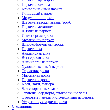
Паркет с мрамором
Паркет с камнем
Криволинейный паркет
Глянцевый паркет
Модульный паркет
Шереметьевская звезда (ромб)
Паркет с металлом
Штучный паркет
Инженерная доска
Мозаичный паркет
Широкоформатная доска
Паркет елка
Английская елка
Венгерская елка
Антикварный паркет
Художественный паркет
Террасная доска
Массивная доска
Паркетная доска
Клеи, лаки, фанера
Для спортивных залов
Ступени, бордюры, стыковочные узлы
Стеновые панели и столешницы из дерева
Услуги по укладке паркета
О компании