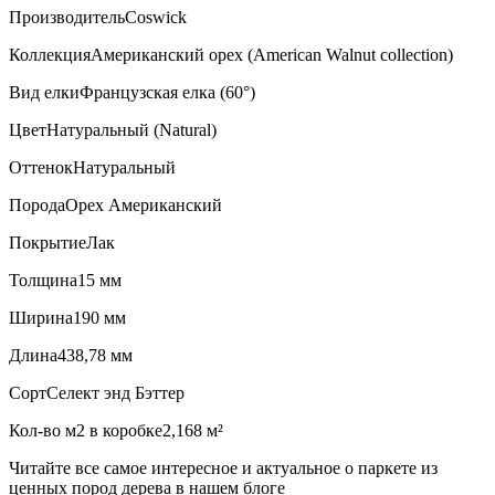
Производитель
Coswick
Коллекция
Американский орех (American Walnut collection)
Вид елки
Французская елка (60°)
Цвет
Натуральный (Natural)
Оттенок
Натуральный
Порода
Орех Американский
Покрытие
Лак
Толщина
15 мм
Ширина
190 мм
Длина
438,78 мм
Сорт
Селект энд Бэттер
Кол-во м2 в коробке
2,168 м²
Читайте все
самое интересное и актуальное
о паркете из
ценных пород дерева в нашем блоге