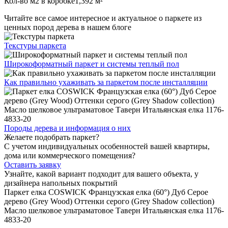
Кол-во м2 в коробке
1,392 м²
Читайте все
самое интересное и актуальное
о паркете из
ценных пород дерева в нашем блоге
Текстуры
паркета
Широкоформатный паркет
и системы теплый пол
Как правильно ухаживать
за паркетом после инсталляции
Породы дерева и
информация о них
Желаете подобрать паркет?
С учетом индивидуальных особенностей вашей квартиры,
дома или коммерческого помещения?
Оставить заявку
Узнайте, какой вариант подходит
для вашего объекта, у
дизайнера напольных покрытий
Паркет елка COSWICK Французская елка (60°) Дуб Серое
дерево (Grey Wood) Оттенки серого (Grеy Shadow collection)
Масло шелковое ультраматовое Таверн Итальянская елка 1176-
4833-20