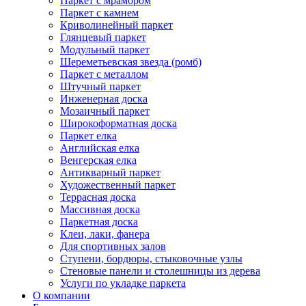
Паркет с мрамором
Паркет с камнем
Криволинейный паркет
Глянцевый паркет
Модульный паркет
Шереметьевская звезда (ромб)
Паркет с металлом
Штучный паркет
Инженерная доска
Мозаичный паркет
Широкоформатная доска
Паркет елка
Английская елка
Венгерская елка
Антикварный паркет
Художественный паркет
Террасная доска
Массивная доска
Паркетная доска
Клеи, лаки, фанера
Для спортивных залов
Ступени, бордюры, стыковочные узлы
Стеновые панели и столешницы из дерева
Услуги по укладке паркета
О компании