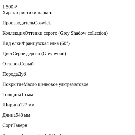
1 500 ₽
Характеристики паркета
Производитель
Coswick
Коллекция
Оттенки серого (Grеy Shadow collection)
Вид елки
Французская елка (60°)
Цвет
Серое дерево (Grey wood)
Оттенок
Серый
Порода
Дуб
Покрытие
Масло шелковое ультраматовое
Толщина
15 мм
Ширина
127 мм
Длина
548 мм
Сорт
Таверн