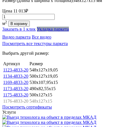
Размер (длина х ширина х толщина)
548х127х15 мм
Цена
11 013₽
Количество
2
м
В корзину
Заказать в 1 клик
Укладка паркета
Видео паркета
Все видео
Посмотреть все текстуры паркета
Выбрать другой размер:
Артикул
Размер
1123-4833-20
548x127x19,05
1134-4833-20
500x127x19,05
1169-4833-20
530x107,95x15
1173-4833-20
490x82,55x15
1175-4833-20
500x127x15
1176-4833-20
548x127x15
Посмотреть сертификаты
Услуги