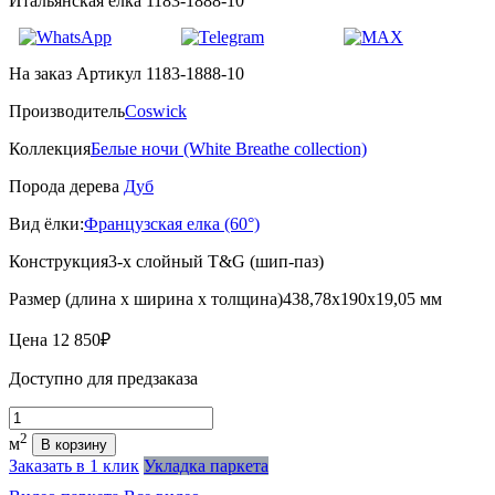
Итальянская елка 1183-1888-10
На заказ
Артикул 1183-1888-10
Производитель
Coswick
Коллекция
Белые ночи (White Breathe collection)
Порода дерева
Дуб
Вид ёлки:
Французская елка (60°)
Конструкция
3-х слойный T&G (шип-паз)
Размер (длина х ширина х толщина)
438,78х190х19,05 мм
Цена
12 850₽
Доступно для предзаказа
Количество
2
м
В корзину
Заказать в 1 клик
Укладка паркета