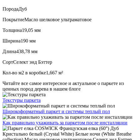
Порода
Дуб
Покрытие
Масло шелковое ультраматовое
Толщина
19,05 мм
Ширина
190 мм
Длина
438,78 мм
Сорт
Селект энд Бэттер
Кол-во м2 в коробке
1,667 м²
Читайте все
самое интересное и актуальное
о паркете из
ценных пород дерева в нашем блоге
Текстуры
паркета
Широкоформатный паркет
и системы теплый пол
Как правильно ухаживать
за паркетом после инсталляции