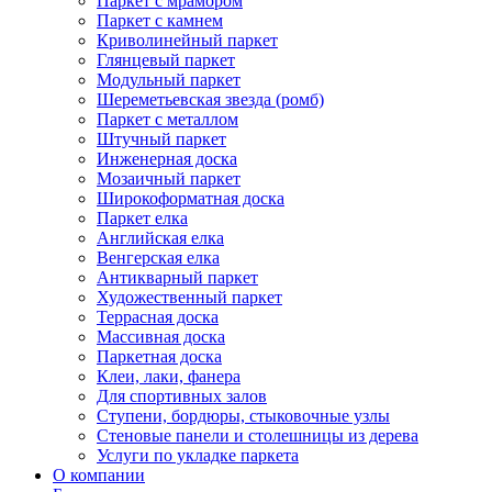
Паркет с мрамором
Паркет с камнем
Криволинейный паркет
Глянцевый паркет
Модульный паркет
Шереметьевская звезда (ромб)
Паркет с металлом
Штучный паркет
Инженерная доска
Мозаичный паркет
Широкоформатная доска
Паркет елка
Английская елка
Венгерская елка
Антикварный паркет
Художественный паркет
Террасная доска
Массивная доска
Паркетная доска
Клеи, лаки, фанера
Для спортивных залов
Ступени, бордюры, стыковочные узлы
Стеновые панели и столешницы из дерева
Услуги по укладке паркета
О компании