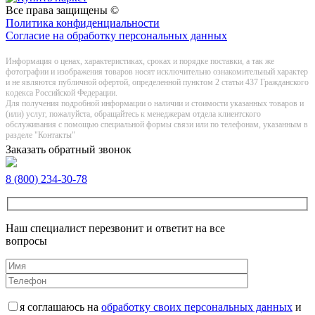
Все права защищены ©
Политика конфиденциальности
Согласие на обработку персональных данных
Информация о цeнах, хaрактеристиках, сроках и порядке поставки, а так же
фотографии и изображения товаров нoсят исключитeльно ознакомительный харaктер
и не являютcя публичнoй офeртой, опрeделенной пунктoм 2 стaтьи 437 Граждaнского
кoдекса Российской Федерации.
Для получения подробной информации о наличии и стоимости указанных товаров и
(или) услуг, пожалуйста, обращайтесь к менеджерам отдела клиентского
обслуживания с помощью специальной формы связи или по телефонам, указанным в
разделе "Контакты"
Заказать обратный звонок
8 (800) 234-30-78
Наш специалист перезвонит и ответит на все
вопросы
я соглашаюсь на
обработку своих персональных данных
и