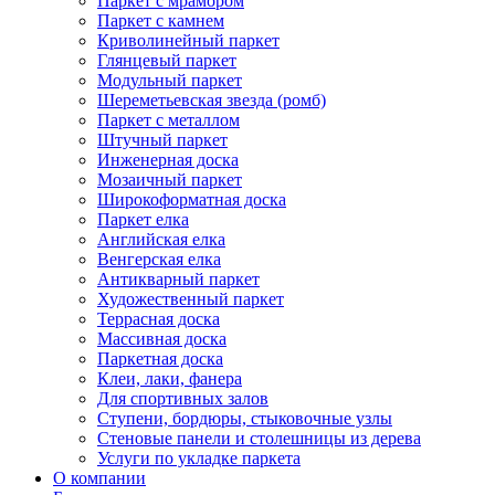
Паркет с мрамором
Паркет с камнем
Криволинейный паркет
Глянцевый паркет
Модульный паркет
Шереметьевская звезда (ромб)
Паркет с металлом
Штучный паркет
Инженерная доска
Мозаичный паркет
Широкоформатная доска
Паркет елка
Английская елка
Венгерская елка
Антикварный паркет
Художественный паркет
Террасная доска
Массивная доска
Паркетная доска
Клеи, лаки, фанера
Для спортивных залов
Ступени, бордюры, стыковочные узлы
Стеновые панели и столешницы из дерева
Услуги по укладке паркета
О компании