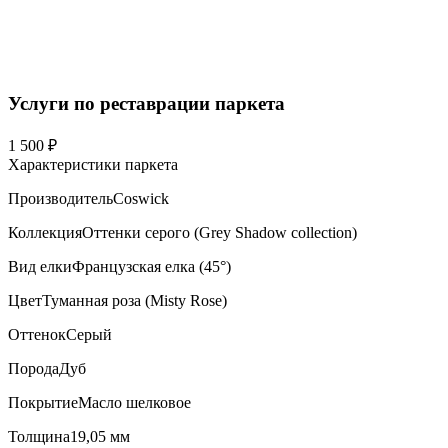
Услуги по реставрации паркета
1 500 ₽
Характеристики паркета
Производитель
Coswick
Коллекция
Оттенки серого (Grеy Shadow collection)
Вид елки
Французская елка (45°)
Цвет
Туманная роза (Misty Rose)
Оттенок
Серый
Порода
Дуб
Покрытие
Масло шелковое
Толщина
19,05 мм