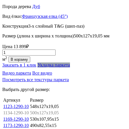
Порода дерева
Дуб
Вид ёлки:
Французская елка (45°)
Конструкция
3-х слойный T&G (шип-паз)
Размер (длина х ширина х толщина)
500х127х19,05 мм
Цена
13 899₽
Количество
2
м
В корзину
Заказать в 1 клик
Укладка паркета
Видео паркета
Все видео
Посмотреть все текстуры паркета
Выбрать другой размер:
Артикул
Размер
1123-1290-10
548x127x19,05
1134-1290-10
500x127x19,05
1169-1290-10
530x107,95x15
1173-1290-10
490x82,55x15