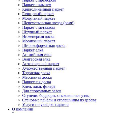
Паркет с мрамором
Паркет с камнем
Криволинейный паркет
Глянцевый паркет
Модульный паркет
Шереметьевская звезда (ромб)
Паркет с металлом
Штучный паркет
Инженерная доска
Мозаичный паркет
Широкоформатная доска
Паркет елка
Английская елка
Венгерская елка
Антикварный паркет
Художественный паркет
Террасная доска
Массивная доска
Паркетная доска
Клеи, лаки, фанера
Для спортивных залов
Ступени, бордюры, стыковочные узлы
Стеновые панели и столешницы из дерева
Услуги по укладке паркета
О компании