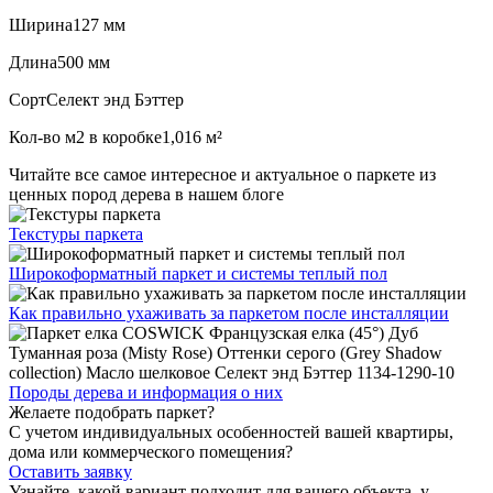
Ширина
127 мм
Длина
500 мм
Сорт
Селект энд Бэттер
Кол-во м2 в коробке
1,016 м²
Читайте все
самое интересное и актуальное
о паркете из
ценных пород дерева в нашем блоге
Текстуры
паркета
Широкоформатный паркет
и системы теплый пол
Как правильно ухаживать
за паркетом после инсталляции
Породы дерева и
информация о них
Желаете подобрать паркет?
С учетом индивидуальных особенностей вашей квартиры,
дома или коммерческого помещения?
Оставить заявку
Узнайте, какой вариант подходит
для вашего объекта, у