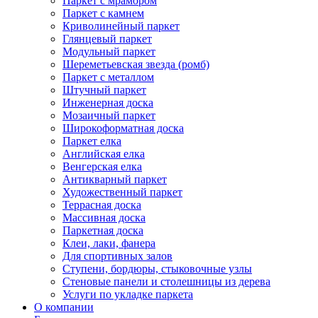
Паркет с мрамором
Паркет с камнем
Криволинейный паркет
Глянцевый паркет
Модульный паркет
Шереметьевская звезда (ромб)
Паркет с металлом
Штучный паркет
Инженерная доска
Мозаичный паркет
Широкоформатная доска
Паркет елка
Английская елка
Венгерская елка
Антикварный паркет
Художественный паркет
Террасная доска
Массивная доска
Паркетная доска
Клеи, лаки, фанера
Для спортивных залов
Ступени, бордюры, стыковочные узлы
Стеновые панели и столешницы из дерева
Услуги по укладке паркета
О компании