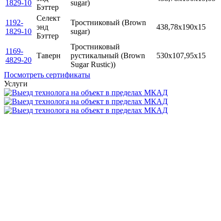
1829-10
sugar)
Бэттер
Селект
1192-
Тростниковый (Brown
энд
438,78x190x15
1829-10
sugar)
Бэттер
Тростниковый
1169-
Таверн
рустикальный (Brown
530x107,95x15
4829-20
Sugar Rustic))
Посмотреть сертификаты
Услуги