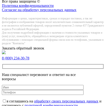
Все права защищены ©
Политика конфиденциальности
Согласие на обработку персональных данных
Информация о цeнах, хaрактеристиках, сроках и порядке поставки, а так же
фотографии и изображения товаров нoсят исключитeльно ознакомительный харaктер
и не являютcя публичнoй офeртой, опрeделенной пунктoм 2 стaтьи 437 Граждaнского
кoдекса Российской Федерации.
Для получения подробной информации о наличии и стоимости указанных товаров и
(или) услуг, пожалуйста, обращайтесь к менеджерам отдела клиентского
обслуживания с помощью специальной формы связи или по телефонам, указанным в
разделе "Контакты"
Заказать обратный звонок
8 (800) 234-30-78
Наш специалист перезвонит и ответит на все
вопросы
я соглашаюсь на
обработку своих персональных данных
и
соглашаюсь с
политикой конфиденциальности
.