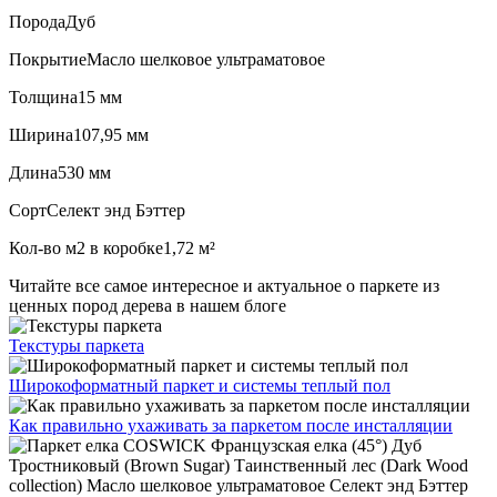
Порода
Дуб
Покрытие
Масло шелковое ультраматовое
Толщина
15 мм
Ширина
107,95 мм
Длина
530 мм
Сорт
Селект энд Бэттер
Кол-во м2 в коробке
1,72 м²
Читайте все
самое интересное и актуальное
о паркете из
ценных пород дерева в нашем блоге
Текстуры
паркета
Широкоформатный паркет
и системы теплый пол
Как правильно ухаживать
за паркетом после инсталляции