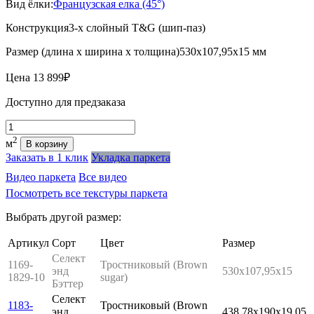
Вид ёлки:
Французская елка (45°)
Конструкция
3-х слойный T&G (шип-паз)
Размер (длина х ширина х толщина)
530х107,95х15 мм
Цена
13 899₽
Доступно для предзаказа
Количество
2
м
В корзину
Заказать в 1 клик
Укладка паркета
Видео паркета
Все видео
Посмотреть все текстуры паркета
Выбрать другой размер:
Артикул
Сорт
Цвет
Размер
Селект
1169-
Тростниковый (Brown
энд
530x107,95x15
1829-10
sugar)
Бэттер
Селект
1183-
Тростниковый (Brown
энд
438,78x190x19,05