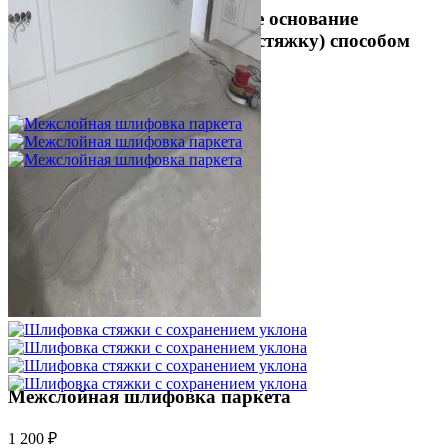
Укладка фанеры на бетонное основание
(огрунтованную цементную стяжку) способом
жесткого приклеивания
750 ₽
Межслойная шлифовка паркета
1 200 ₽