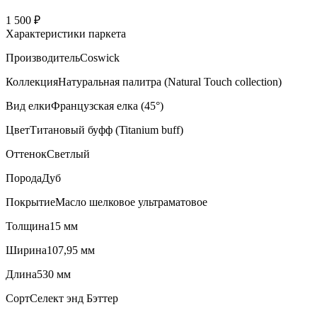
1 500 ₽
Характеристики паркета
Производитель
Coswick
Коллекция
Натуральная палитра (Natural Touch collection)
Вид елки
Французская елка (45°)
Цвет
Титановый буфф (Titanium buff)
Оттенок
Светлый
Порода
Дуб
Покрытие
Масло шелковое ультраматовое
Толщина
15 мм
Ширина
107,95 мм
Длина
530 мм
Сорт
Селект энд Бэттер