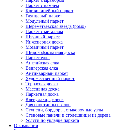
Паркет с мрамором
Паркет с камнем
Криволинейный паркет
Глянцевый паркет
Модульный паркет
Шереметьевская звезда (ромб)
Паркет с металлом
Штучный паркет
Инженерная доска
Мозаичный паркет
Широкоформатная доска
Паркет елка
Английская елка
Венгерская елка
Антикварный паркет
Художественный паркет
Террасная доска
Массивная доска
Паркетная доска
Клеи, лаки, фанера
Для спортивных залов
Ступени, бордюры, стыковочные узлы
Стеновые панели и столешницы из дерева
Услуги по укладке паркета
О компании