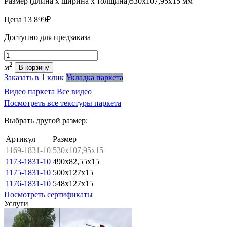
Размер (длина х ширина х толщина)
530х107,95х15 мм
Цена
13 899₽
Доступно для предзаказа
Количество
2
м
В корзину
Заказать в 1 клик
Укладка паркета
Видео паркета
Все видео
Посмотреть все текстуры паркета
Выбрать другой размер:
Артикул
Размер
1169-1831-10
530x107,95x15
1173-1831-10
490x82,55x15
1175-1831-10
500x127x15
1176-1831-10
548x127x15
Посмотреть сертификаты
Услуги