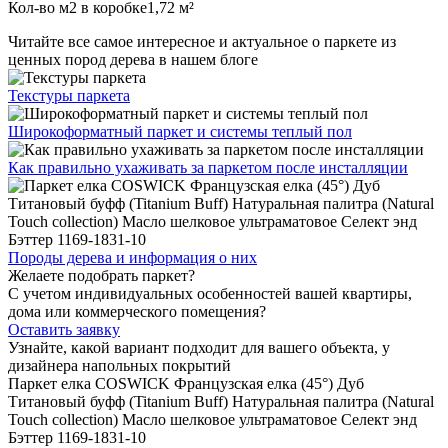
Кол-во м2 в коробке
1,72 м²
Читайте все
самое интересное и актуальное
о паркете из
ценных пород дерева в нашем блоге
Текстуры
паркета
Широкоформатный паркет
и системы теплый пол
Как правильно ухаживать
за паркетом после инсталляции
Породы дерева и
информация о них
Желаете подобрать паркет?
С учетом индивидуальных особенностей вашей квартиры,
дома или коммерческого помещения?
Оставить заявку
Узнайте, какой вариант подходит
для вашего объекта, у
дизайнера напольных покрытий
Паркет елка COSWICK Французская елка (45°) Дуб
Титановый буфф (Titanium Buff) Натуральная палитра (Natural
Touch collection) Масло шелковое ультраматовое Селект энд
Бэттер 1169-1831-10