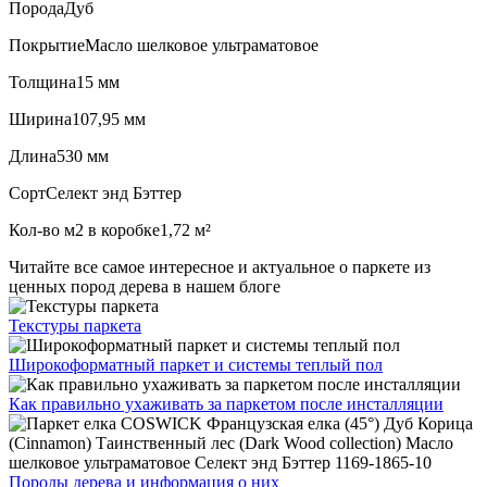
Порода
Дуб
Покрытие
Масло шелковое ультраматовое
Толщина
15 мм
Ширина
107,95 мм
Длина
530 мм
Сорт
Селект энд Бэттер
Кол-во м2 в коробке
1,72 м²
Читайте все
самое интересное и актуальное
о паркете из
ценных пород дерева в нашем блоге
Текстуры
паркета
Широкоформатный паркет
и системы теплый пол
Как правильно ухаживать
за паркетом после инсталляции
Породы дерева и
информация о них