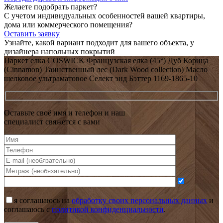
Желаете подобрать паркет?
С учетом индивидуальных особенностей вашей квартиры,
дома или коммерческого помещения?
Оставить заявку
Узнайте, какой вариант подходит
для вашего объекта, у
дизайнера напольных покрытий
Паркет елка COSWICK Французская елка (45°) Дуб Корица
(Cinnamon) Таинственный лес (Dark Wood collection) Масло
шелковое ультраматовое Селект энд Бэттер 1169-1865-10
Оставьте своё имя и телефон и наш
специалист свяжется с вами
я соглашаюсь на
обработку своих персональных данных
и
соглашаюсь с
политикой конфиденциальности
.