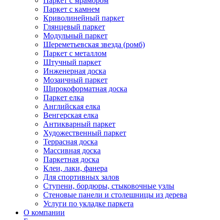
Паркет с мрамором
Паркет с камнем
Криволинейный паркет
Глянцевый паркет
Модульный паркет
Шереметьевская звезда (ромб)
Паркет с металлом
Штучный паркет
Инженерная доска
Мозаичный паркет
Широкоформатная доска
Паркет елка
Английская елка
Венгерская елка
Антикварный паркет
Художественный паркет
Террасная доска
Массивная доска
Паркетная доска
Клеи, лаки, фанера
Для спортивных залов
Ступени, бордюры, стыковочные узлы
Стеновые панели и столешницы из дерева
Услуги по укладке паркета
О компании