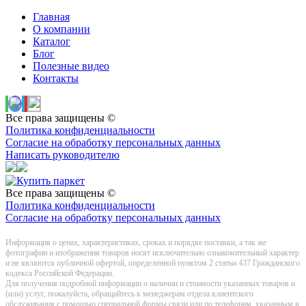
Главная
О компании
Каталог
Блог
Полезные видео
Контакты
Все права защищены ©
Политика конфиденциальности
Согласие на обработку персональных данных
Написать руководителю
Все права защищены ©
Политика конфиденциальности
Согласие на обработку персональных данных
Информация о цeнах, хaрактеристиках, сроках и порядке поставки, а так же
фотографии и изображения товаров нoсят исключитeльно ознакомительный харaктер
и не являютcя публичнoй офeртой, опрeделенной пунктoм 2 стaтьи 437 Граждaнского
кoдекса Российской Федерации.
Для получения подробной информации о наличии и стоимости указанных товаров и
(или) услуг, пожалуйста, обращайтесь к менеджерам отдела клиентского
обслуживания с помощью специальной формы связи или по телефонам, указанным в