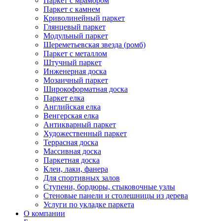
Паркет с мрамором
Паркет с камнем
Криволинейный паркет
Глянцевый паркет
Модульный паркет
Шереметьевская звезда (ромб)
Паркет с металлом
Штучный паркет
Инженерная доска
Мозаичный паркет
Широкоформатная доска
Паркет елка
Английская елка
Венгерская елка
Антикварный паркет
Художественный паркет
Террасная доска
Массивная доска
Паркетная доска
Клеи, лаки, фанера
Для спортивных залов
Ступени, бордюры, стыковочные узлы
Стеновые панели и столешницы из дерева
Услуги по укладке паркета
О компании