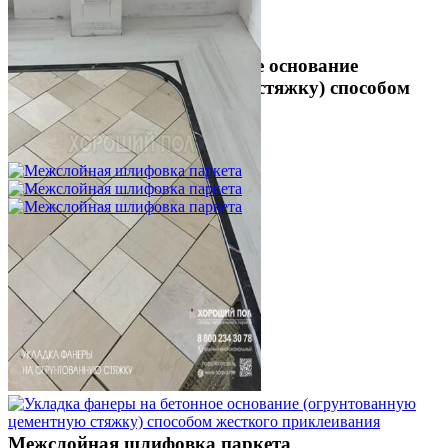
Укладка фанеры на бетонное основание
(огрунтованную цементную стяжку) способом
жесткого приклеивания
750 ₽
Межслойная шлифовка паркета