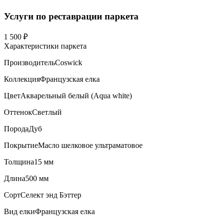
Услуги по реставрации паркета
1 500 ₽
Характеристики паркета
Производитель
Coswick
Коллекция
Французская елка
Цвет
Акварельный белый (Aqua white)
Оттенок
Светлый
Порода
Дуб
Покрытие
Масло шелковое ультраматовое
Толщина
15 мм
Длина
500 мм
Сорт
Селект энд Бэттер
Вид елки
Французская елка