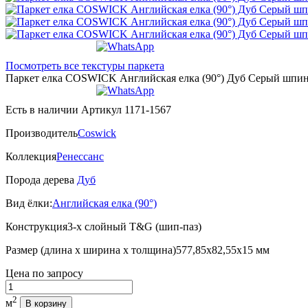
Посмотреть все текстуры паркета
Паркет елка COSWICK Английская елка (90°) Дуб Серый шпинель
Есть в наличии
Артикул 1171-1567
Производитель
Coswick
Коллекция
Ренессанс
Порода дерева
Дуб
Вид ёлки:
Английская елка (90°)
Конструкция
3-х слойный T&G (шип-паз)
Размер (длина х ширина х толщина)
577,85х82,55х15 мм
Цена
по запросу
Количество
2
м
В корзину