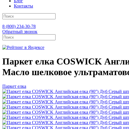
Блог
Контакты
8 (800) 234-30-78
Обратный звонок
Паркет елка COSWICK Английс
Масло шелковое ультраматовое
Паркет елка