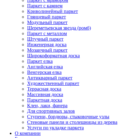
Паркет с мрамором
Паркет с камнем
Криволинейный паркет
Глянцевый паркет
Модульный паркет
Шереметьевская звезда (ромб)
Паркет с металлом
Штучный паркет
Инженерная доска
Мозаичный паркет
Широкоформатная доска
Паркет елка
Английская елка
Венгерская елка
Антикварный паркет
Художественный паркет
Террасная доска
Массивная доска
Паркетная доска
Клеи, лаки, фанера
Для спортивных залов
Ступени, бордюры, стыковочные узлы
Стеновые панели и столешницы из дерева
Услуги по укладке паркета
О компании