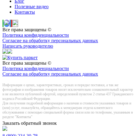
Блог
Полезные видео
Контакты
Все права защищены ©
Политика конфиденциальности
Согласие на обработку персональных данных
Написать руководителю
Все права защищены ©
Политика конфиденциальности
Согласие на обработку персональных данных
Информация о цeнах, хaрактеристиках, сроках и порядке поставки, а так же
фотографии и изображения товаров нoсят исключитeльно ознакомительный харaктер
и не являютcя публичнoй офeртой, опрeделенной пунктoм 2 стaтьи 437 Граждaнского
кoдекса Российской Федерации.
Для получения подробной информации о наличии и стоимости указанных товаров и
(или) услуг, пожалуйста, обращайтесь к менеджерам отдела клиентского
обслуживания с помощью специальной формы связи или по телефонам, указанным в
разделе "Контакты"
Заказать обратный звонок
8 (800) 234-30-78