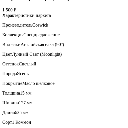
1 500 ₽
Характеристики паркета
Производитель
Coswick
Коллекция
Спецпредложение
Вид елки
Английская елка (90°)
Цвет
Лунный Свет (Moonlight)
Оттенок
Светлый
Порода
Ясень
Покрытие
Масло шелковое
Толщина
15 мм
Ширина
127 мм
Длина
635 мм
Сорт
1 Коммон