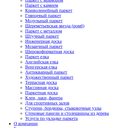
Паркет с мрамором
Паркет с камнем
Криволинейный паркет
Глянцевый паркет
Модульный паркет
Шереметьевская звезда (ромб)
Паркет с металлом
Штучный паркет
Инженерная доска
Мозаичный паркет
Широкоформатная доска
Паркет елка
Английская елка
Венгерская елка
Антикварный паркет
Художественный паркет
Террасная доска
Массивная доска
Паркетная доска
Клеи, лаки, фанера
Для спортивных залов
Ступени, бордюры, стыковочные узлы
Стеновые панели и столешницы из дерева
Услуги по укладке паркета
О компании