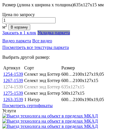
Размер (длина х ширина х толщина)
635х127х15 мм
Цена
по запросу
Количество
2
м
В корзину
Заказать в 1 клик
Укладка паркета
Видео паркета
Все видео
Посмотреть все текстуры паркета
Выбрать другой размер:
Артикул
Сорт
Размер
1254-1539
Селект энд Бэттер
600…2100x127x19,05
1267-1539
Селект энд Бэттер
600…2100x127x15
1274-1539
Селект энд Бэттер
635x127x15
1275-1539
Селект энд Бэттер
500x127x15
1263-3539
1 Натур
600…2100x190x19,05
Посмотреть сертификаты
Услуги