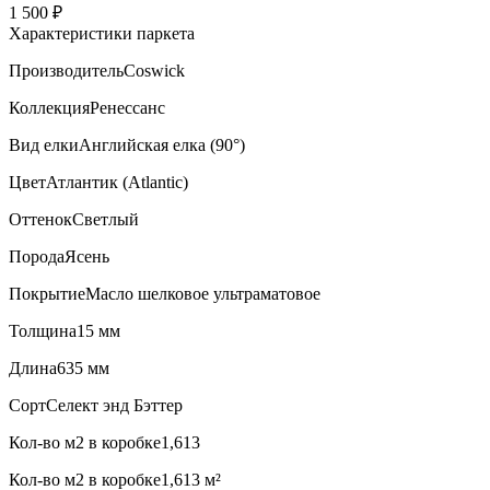
1 500 ₽
Характеристики паркета
Производитель
Coswick
Коллекция
Ренессанс
Вид елки
Английская елка (90°)
Цвет
Атлантик (Atlantic)
Оттенок
Светлый
Порода
Ясень
Покрытие
Масло шелковое ультраматовое
Толщина
15 мм
Длина
635 мм
Сорт
Селект энд Бэттер
Кол-во м2 в коробке
1,613
Кол-во м2 в коробке
1,613 м²