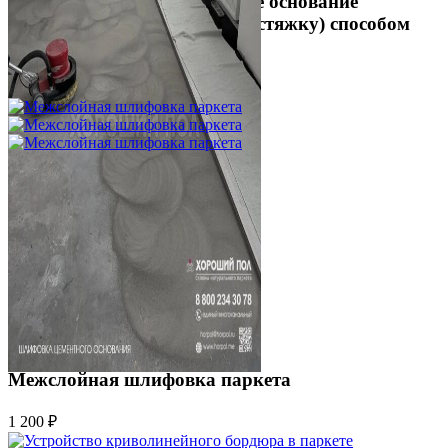
Укладка фанеры на бетонное основание
(огрунтованную цементную стяжку) способом
жесткого приклеивания
750 ₽
Межслойная шлифовка паркета
1 200 ₽