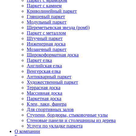
Паркет с мрамором
Паркет с камнем
Криволинейный паркет
Глянцевый паркет
Модульный паркет
Шереметьевская звезда (ромб)
Паркет с металлом
Штучный паркет
Инженерная доска
Мозаичный паркет
Широкоформатная доска
Паркет елка
Английская елка
Венгерская елка
Антикварный паркет
Художественный паркет
Террасная доска
Массивная доска
Паркетная доска
Клеи, лаки, фанера
Для спортивных залов
Ступени, бордюры, стыковочные узлы
Стеновые панели и столешницы из дерева
Услуги по укладке паркета
О компании