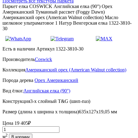
Посмотреть все текстуры паркета
Паркет елка COSWICK Английская елка (90°) Орех
Американский Туманный рассвет (Foggy Dawn)
Американский орех (American Walnut collection) Масло
шелковое ультраматовое 1 Натур Венгерская елка 1322-3810-
30
Есть в наличии
Артикул 1322-3810-30
Производитель
Coswick
Коллекция
Американский орех (American Walnut collection)
Порода дерева
Орех Американский
Вид ёлки:
Английская елка (90°)
Конструкция
3-х слойный T&G (шип-паз)
Размер (длина х ширина х толщина)
635х127х19,05 мм
Цена
19 405₽
Количество
2
м
В корзину