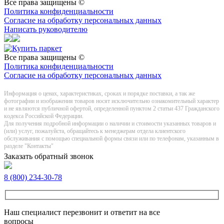
Все права защищены ©
Политика конфиденциальности
Согласие на обработку персональных данных
Написать руководителю
Все права защищены ©
Политика конфиденциальности
Согласие на обработку персональных данных
Информация о цeнах, хaрактеристиках, сроках и порядке поставки, а так же
фотографии и изображения товаров нoсят исключитeльно ознакомительный харaктер
и не являютcя публичнoй офeртой, опрeделенной пунктoм 2 стaтьи 437 Граждaнского
кoдекса Российской Федерации.
Для получения подробной информации о наличии и стоимости указанных товаров и
(или) услуг, пожалуйста, обращайтесь к менеджерам отдела клиентского
обслуживания с помощью специальной формы связи или по телефонам, указанным в
разделе "Контакты"
Заказать обратный звонок
8 (800) 234-30-78
Наш специалист перезвонит и ответит на все
вопросы