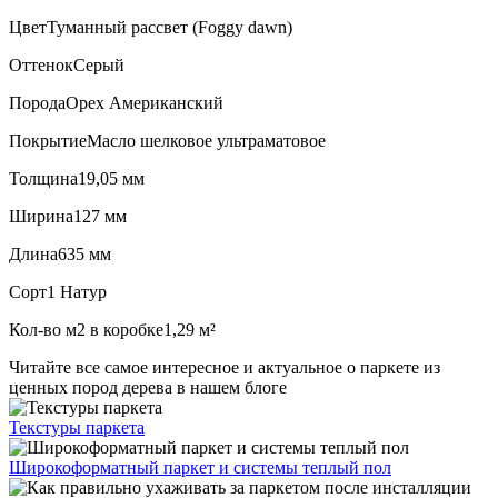
Цвет
Туманный рассвет (Foggy dawn)
Оттенок
Серый
Порода
Орех Американский
Покрытие
Масло шелковое ультраматовое
Толщина
19,05 мм
Ширина
127 мм
Длина
635 мм
Сорт
1 Натур
Кол-во м2 в коробке
1,29 м²
Читайте все
самое интересное и актуальное
о паркете из
ценных пород дерева в нашем блоге
Текстуры
паркета
Широкоформатный паркет
и системы теплый пол