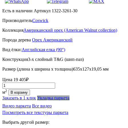
Есть в наличии
Артикул 1322-3261-30
Производитель
Coswick
Коллекция
Американский орех (American Walnut collection)
Порода дерева
Орех Американский
Вид ёлки:
Английская елка (90°)
Конструкция
3-х слойный T&G (шип-паз)
Размер (длина х ширина х толщина)
635х127х19,05 мм
Цена
19 405₽
Количество
2
м
В корзину
Заказать в 1 клик
Укладка паркета
Видео паркета
Все видео
Посмотреть все текстуры паркета
Выбрать другой размер: