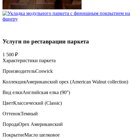
Услуги по реставрации паркета
1 500 ₽
Характеристики паркета
Производитель
Coswick
Коллекция
Американский орех (American Walnut collection)
Вид елки
Английская елка (90°)
Цвет
Классический (Classic)
Оттенок
Темный
Порода
Орех Американский
Покрытие
Масло шелковое