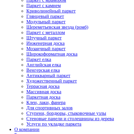
Паркет с мрамором
Паркет с камнем
Криволинейный паркет
Глянцевый паркет
Модульный паркет
Шереметьевская звезда (ромб)
Паркет с металлом
Штучный паркет
Инженерная доска
Мозаичный паркет
Широкоформатная доска
Паркет елка
Английская елка
Венгерская елка
Антикварный паркет
Художественный паркет
Террасная доска
Массивная доска
Паркетная доска
Клеи, лаки, фанера
Для спортивных залов
Ступени, бордюры, стыковочные узлы
Стеновые панели и столешницы из дерева
Услуги по укладке паркета
О компании