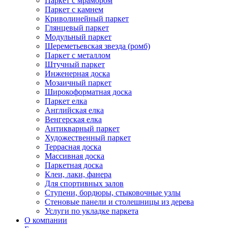
Паркет с мрамором
Паркет с камнем
Криволинейный паркет
Глянцевый паркет
Модульный паркет
Шереметьевская звезда (ромб)
Паркет с металлом
Штучный паркет
Инженерная доска
Мозаичный паркет
Широкоформатная доска
Паркет елка
Английская елка
Венгерская елка
Антикварный паркет
Художественный паркет
Террасная доска
Массивная доска
Паркетная доска
Клеи, лаки, фанера
Для спортивных залов
Ступени, бордюры, стыковочные узлы
Стеновые панели и столешницы из дерева
Услуги по укладке паркета
О компании