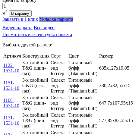
Цена
по запросу
Количество
2
м
В корзину
Заказать в 1 клик
Укладка паркета
Видео паркета
Все видео
Посмотреть все текстуры паркета
Выбрать другой размер:
Артикул
Конструкция
Сорт
Цвет
Размер
3-х слойный
Селект
Титановый
1122-
T&G (шип-
энд
буфф
635x127x19,05
1531-10
паз)
Бэттер
(Titanium buff)
3-х слойный
Селект
Титановый
1151-
G&G (паз-
энд
буфф
330,2x82,55x15
1531-10
паз)
Бэттер
(Titanium buff)
3-х слойный
Селект
Титановый
1168-
T&G (шип-
энд
буфф
647,7x107,95x15
1531-10
паз)
Бэттер
(Titanium buff)
3-х слойный
Селект
Титановый
1171-
T&G (шип-
энд
буфф
577,85x82,55x15
1531-10
паз)
Бэттер
(Titanium buff)
3-х слойный
Селект
Титановый