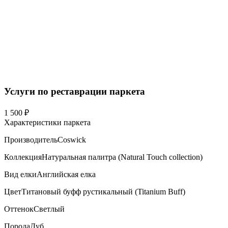
Услуги по реставрации паркета
1 500 ₽
Характеристики паркета
Производитель
Coswick
Коллекция
Натуральная палитра (Natural Touch collection)
Вид елки
Английская елка
Цвет
Титановый буфф рустикальный (Titanium Buff)
Оттенок
Светлый
Порода
Дуб