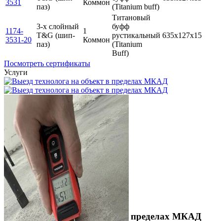
3531
Коммон
паз)
(Titanium buff)
Титановый
3-х слойный
буфф
1174-
1
T&G (шип-
рустикальный
635x127x15
3531-20
Коммон
паз)
(Titanium
Buff)
Посмотреть сертификаты
Услуги
Выезд технолога на объект в пределах МКАД