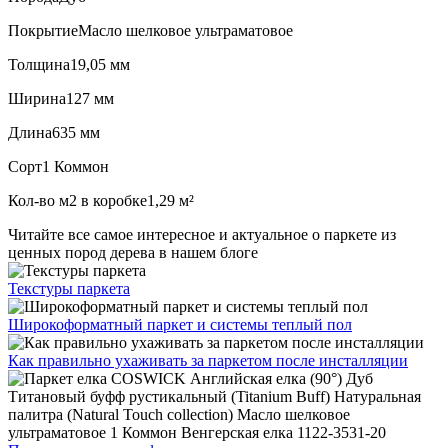
Покрытие
Масло шелковое ультраматовое
Толщина
19,05 мм
Ширина
127 мм
Длина
635 мм
Сорт
1 Коммон
Кол-во м2 в коробке
1,29 м²
Читайте все
самое интересное и актуальное
о паркете из
ценных пород дерева в нашем блоге
Текстуры
паркета
Широкоформатный паркет
и системы теплый пол
Как правильно ухаживать
за паркетом после инсталляции