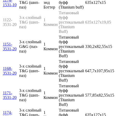
1174-
T&G (шип-
энд
буфф
635x127x15
1531-10
паз)
Бэттер
(Titanium buff)
Титановый
3-х слойный
буфф
1122-
1
T&G (шип-
рустикальный
635x127x19,05
3531-20
Коммон
паз)
(Titanium
Buff)
Титановый
3-х слойный
буфф
1151-
1
G&G (паз-
рустикальный
330,2x82,55x15
3531-20
Коммон
паз)
(Titanium
Buff)
Титановый
3-х слойный
буфф
1168-
1
T&G (шип-
рустикальный
647,7x107,95x15
3531-20
Коммон
паз)
(Titanium
Buff)
Титановый
3-х слойный
буфф
1171-
1
T&G (шип-
рустикальный
577,85x82,55x15
3531-20
Коммон
паз)
(Titanium
Buff)
3-х слойный
Титановый
1174-
1
T&G (шип-
буфф
635x127x15