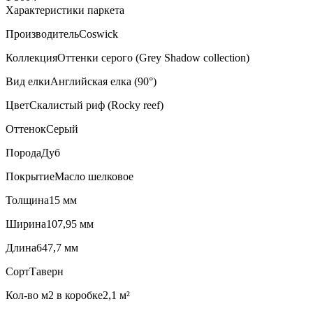
Характеристики паркета
Производитель
Coswick
Коллекция
Оттенки серого (Grеy Shadow collection)
Вид елки
Английская елка (90°)
Цвет
Скалистый риф (Rocky reef)
Оттенок
Серый
Порода
Дуб
Покрытие
Масло шелковое
Толщина
15 мм
Ширина
107,95 мм
Длина
647,7 мм
Сорт
Таверн
Кол-во м2 в коробке
2,1 м²