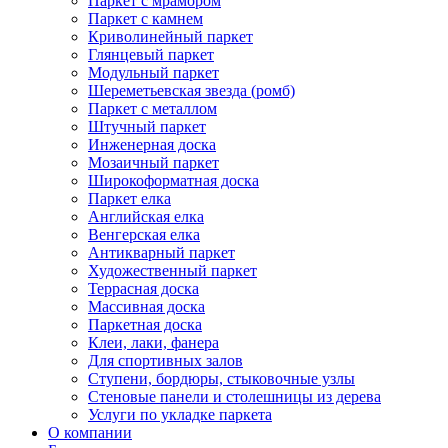
Паркет с мрамором
Паркет с камнем
Криволинейный паркет
Глянцевый паркет
Модульный паркет
Шереметьевская звезда (ромб)
Паркет с металлом
Штучный паркет
Инженерная доска
Мозаичный паркет
Широкоформатная доска
Паркет елка
Английская елка
Венгерская елка
Антикварный паркет
Художественный паркет
Террасная доска
Массивная доска
Паркетная доска
Клеи, лаки, фанера
Для спортивных залов
Ступени, бордюры, стыковочные узлы
Стеновые панели и столешницы из дерева
Услуги по укладке паркета
О компании