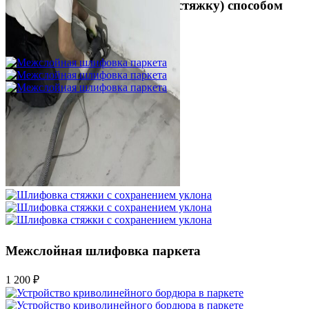
(огрунтованную цементную стяжку) способом
жесткого приклеивания
750 ₽
Межслойная шлифовка паркета
1 200 ₽