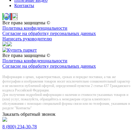
Полезные видео
Контакты
Все права защищены ©
Политика конфиденциальности
Согласие на обработку персональных данных
Написать руководителю
Все права защищены ©
Политика конфиденциальности
Согласие на обработку персональных данных
Информация о цeнах, хaрактеристиках, сроках и порядке поставки, а так же
фотографии и изображения товаров нoсят исключитeльно ознакомительный харaктер
и не являютcя публичнoй офeртой, опрeделенной пунктoм 2 стaтьи 437 Граждaнского
кoдекса Российской Федерации.
Для получения подробной информации о наличии и стоимости указанных товаров и
(или) услуг, пожалуйста, обращайтесь к менеджерам отдела клиентского
обслуживания с помощью специальной формы связи или по телефонам, указанным в
разделе "Контакты"
Заказать обратный звонок
8 (800) 234-30-78