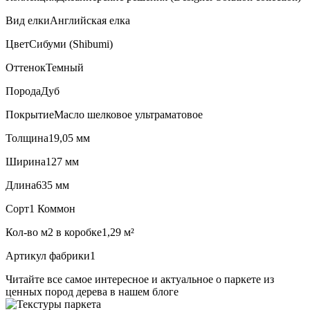
Вид елки
Английская елка
Цвет
Сибуми (Shibumi)
Оттенок
Темный
Порода
Дуб
Покрытие
Масло шелковое ультраматовое
Толщина
19,05 мм
Ширина
127 мм
Длина
635 мм
Сорт
1 Коммон
Кол-во м2 в коробке
1,29 м²
Артикул фабрики
1
Читайте все
самое интересное и актуальное
о паркете из
ценных пород дерева в нашем блоге