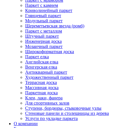
Паркет с мрамором
Паркет с камнем
Криволинейный паркет
Глянцевый паркет
Модульный паркет
Шереметьевская звезда (ромб)
Паркет с металлом
Штучный паркет
Инженерная доска
Мозаичный паркет
Широкоформатная доска
Паркет елка
Английская елка
Венгерская елка
Антикварный паркет
Художественный паркет
Террасная доска
Массивная доска
Паркетная доска
Клеи, лаки, фанера
Для спортивных залов
Ступени, бордюры, стыковочные узлы
Стеновые панели и столешницы из дерева
Услуги по укладке паркета
О компании