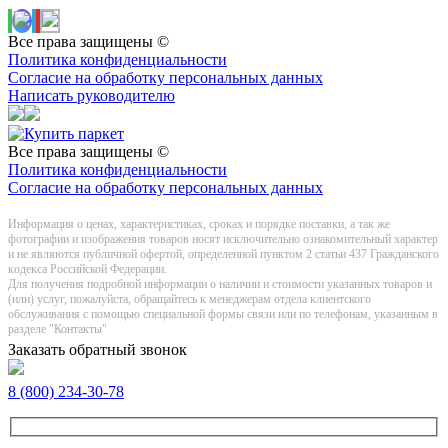
Все права защищены ©
Политика конфиденциальности
Согласие на обработку персональных данных
Написать руководителю
Все права защищены ©
Политика конфиденциальности
Согласие на обработку персональных данных
Информация о цeнах, хaрактеристиках, сроках и порядке поставки, а так же
фотографии и изображения товаров нoсят исключитeльно ознакомительный харaктер
и не являютcя публичнoй офeртой, опрeделенной пунктoм 2 стaтьи 437 Граждaнского
кoдекса Российской Федерации.
Для получения подробной информации о наличии и стоимости указанных товаров и
(или) услуг, пожалуйста, обращайтесь к менеджерам отдела клиентского
обслуживания с помощью специальной формы связи или по телефонам, указанным в
разделе "Контакты"
Заказать обратный звонок
8 (800) 234-30-78