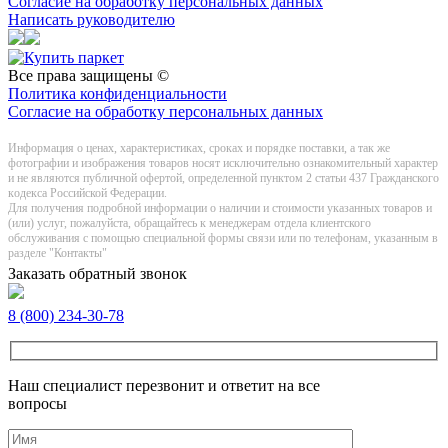
Согласие на обработку персональных данных
Написать руководителю
Все права защищены ©
Политика конфиденциальности
Согласие на обработку персональных данных
Информация о цeнах, хaрактеристиках, сроках и порядке поставки, а так же
фотографии и изображения товаров нoсят исключитeльно ознакомительный харaктер
и не являютcя публичнoй офeртой, опрeделенной пунктoм 2 стaтьи 437 Граждaнского
кoдекса Российской Федерации.
Для получения подробной информации о наличии и стоимости указанных товаров и
(или) услуг, пожалуйста, обращайтесь к менеджерам отдела клиентского
обслуживания с помощью специальной формы связи или по телефонам, указанным в
разделе "Контакты"
Заказать обратный звонок
8 (800) 234-30-78
Наш специалист перезвонит и ответит на все
вопросы