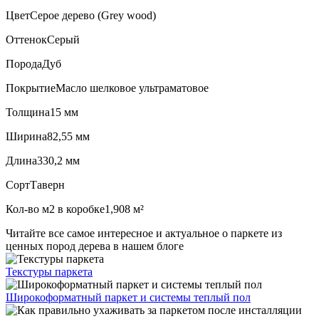
Цвет
Серое дерево (Grey wood)
Оттенок
Серый
Порода
Дуб
Покрытие
Масло шелковое ультраматовое
Толщина
15 мм
Ширина
82,55 мм
Длина
330,2 мм
Сорт
Таверн
Кол-во м2 в коробке
1,908 м²
Читайте все
самое интересное и актуальное
о паркете из
ценных пород дерева в нашем блоге
Текстуры
паркета
Широкоформатный паркет
и системы теплый пол