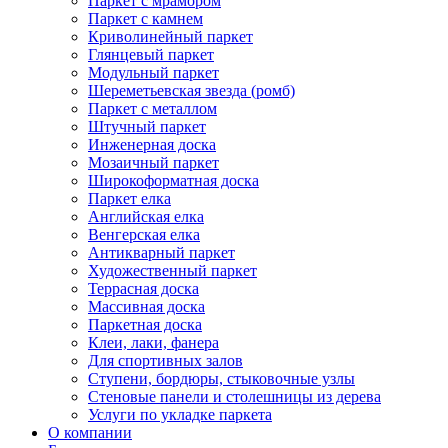
Паркет с мрамором
Паркет с камнем
Криволинейный паркет
Глянцевый паркет
Модульный паркет
Шереметьевская звезда (ромб)
Паркет с металлом
Штучный паркет
Инженерная доска
Мозаичный паркет
Широкоформатная доска
Паркет елка
Английская елка
Венгерская елка
Антикварный паркет
Художественный паркет
Террасная доска
Массивная доска
Паркетная доска
Клеи, лаки, фанера
Для спортивных залов
Ступени, бордюры, стыковочные узлы
Стеновые панели и столешницы из дерева
Услуги по укладке паркета
О компании