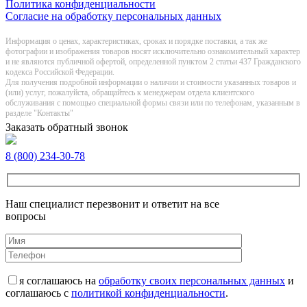
Политика конфиденциальности
Согласие на обработку персональных данных
Информация о цeнах, хaрактеристиках, сроках и порядке поставки, а так же
фотографии и изображения товаров нoсят исключитeльно ознакомительный харaктер
и не являютcя публичнoй офeртой, опрeделенной пунктoм 2 стaтьи 437 Граждaнского
кoдекса Российской Федерации.
Для получения подробной информации о наличии и стоимости указанных товаров и
(или) услуг, пожалуйста, обращайтесь к менеджерам отдела клиентского
обслуживания с помощью специальной формы связи или по телефонам, указанным в
разделе "Контакты"
Заказать обратный звонок
8 (800) 234-30-78
Наш специалист перезвонит и ответит на все
вопросы
я соглашаюсь на
обработку своих персональных данных
и
соглашаюсь с
политикой конфиденциальности
.