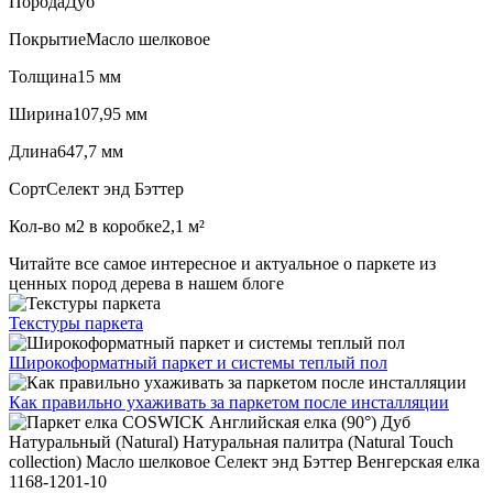
Порода
Дуб
Покрытие
Масло шелковое
Толщина
15 мм
Ширина
107,95 мм
Длина
647,7 мм
Сорт
Селект энд Бэттер
Кол-во м2 в коробке
2,1 м²
Читайте все
самое интересное и актуальное
о паркете из
ценных пород дерева в нашем блоге
Текстуры
паркета
Широкоформатный паркет
и системы теплый пол
Как правильно ухаживать
за паркетом после инсталляции