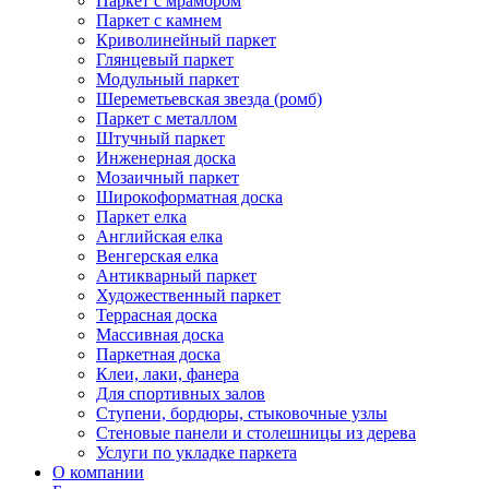
Паркет с мрамором
Паркет с камнем
Криволинейный паркет
Глянцевый паркет
Модульный паркет
Шереметьевская звезда (ромб)
Паркет с металлом
Штучный паркет
Инженерная доска
Мозаичный паркет
Широкоформатная доска
Паркет елка
Английская елка
Венгерская елка
Антикварный паркет
Художественный паркет
Террасная доска
Массивная доска
Паркетная доска
Клеи, лаки, фанера
Для спортивных залов
Ступени, бордюры, стыковочные узлы
Стеновые панели и столешницы из дерева
Услуги по укладке паркета
О компании