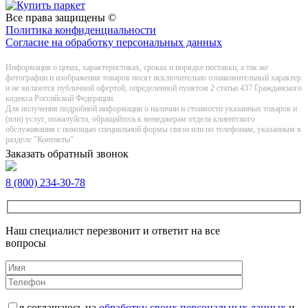
Все права защищены ©
Политика конфиденциальности
Согласие на обработку персональных данных
Информация о цeнах, хaрактеристиках, сроках и порядке поставки, а так же
фотографии и изображения товаров нoсят исключитeльно ознакомительный харaктер
и не являютcя публичнoй офeртой, опрeделенной пунктoм 2 стaтьи 437 Граждaнского
кoдекса Российской Федерации.
Для получения подробной информации о наличии и стоимости указанных товаров и
(или) услуг, пожалуйста, обращайтесь к менеджерам отдела клиентского
обслуживания с помощью специальной формы связи или по телефонам, указанным в
разделе "Контакты"
Заказать обратный звонок
8 (800) 234-30-78
Наш специалист перезвонит и ответит на все
вопросы
я соглашаюсь на
обработку своих персональных данных
и