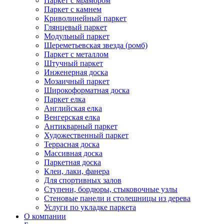
Паркет с мрамором
Паркет с камнем
Криволинейный паркет
Глянцевый паркет
Модульный паркет
Шереметьевская звезда (ромб)
Паркет с металлом
Штучный паркет
Инженерная доска
Мозаичный паркет
Широкоформатная доска
Паркет елка
Английская елка
Венгерская елка
Антикварный паркет
Художественный паркет
Террасная доска
Массивная доска
Паркетная доска
Клеи, лаки, фанера
Для спортивных залов
Ступени, бордюры, стыковочные узлы
Стеновые панели и столешницы из дерева
Услуги по укладке паркета
О компании