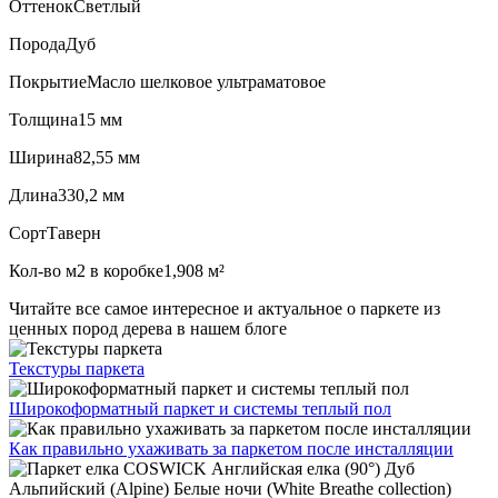
Оттенок
Светлый
Порода
Дуб
Покрытие
Масло шелковое ультраматовое
Толщина
15 мм
Ширина
82,55 мм
Длина
330,2 мм
Сорт
Таверн
Кол-во м2 в коробке
1,908 м²
Читайте все
самое интересное и актуальное
о паркете из
ценных пород дерева в нашем блоге
Текстуры
паркета
Широкоформатный паркет
и системы теплый пол
Как правильно ухаживать
за паркетом после инсталляции