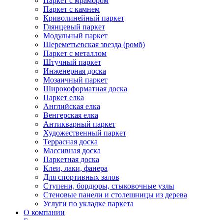
Паркет с мрамором
Паркет с камнем
Криволинейный паркет
Глянцевый паркет
Модульный паркет
Шереметьевская звезда (ромб)
Паркет с металлом
Штучный паркет
Инженерная доска
Мозаичный паркет
Широкоформатная доска
Паркет елка
Английская елка
Венгерская елка
Антикварный паркет
Художественный паркет
Террасная доска
Массивная доска
Паркетная доска
Клеи, лаки, фанера
Для спортивных залов
Ступени, бордюры, стыковочные узлы
Стеновые панели и столешницы из дерева
Услуги по укладке паркета
О компании