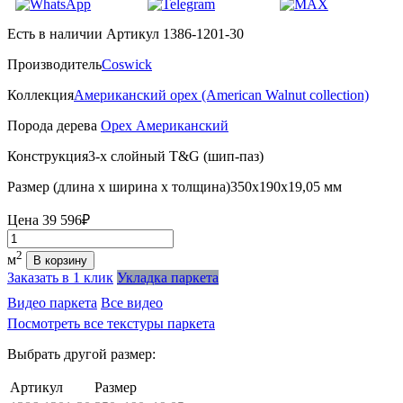
Есть в наличии
Артикул 1386-1201-30
Производитель
Coswick
Коллекция
Американский орех (American Walnut collection)
Порода дерева
Орех Американский
Конструкция
3-х слойный T&G (шип-паз)
Размер (длина х ширина х толщина)
350х190х19,05 мм
Цена
39 596₽
Количество
2
м
В корзину
Заказать в 1 клик
Укладка паркета
Видео паркета
Все видео
Посмотреть все текстуры паркета
Выбрать другой размер:
Артикул
Размер