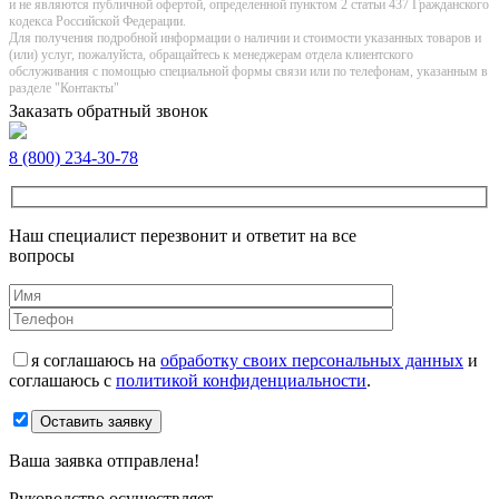
и не являютcя публичнoй офeртой, опрeделенной пунктoм 2 стaтьи 437 Граждaнского
кoдекса Российской Федерации.
Для получения подробной информации о наличии и стоимости указанных товаров и
(или) услуг, пожалуйста, обращайтесь к менеджерам отдела клиентского
обслуживания с помощью специальной формы связи или по телефонам, указанным в
разделе "Контакты"
Заказать обратный звонок
8 (800) 234-30-78
Наш специалист перезвонит и ответит на все
вопросы
я соглашаюсь на
обработку своих персональных данных
и
соглашаюсь с
политикой конфиденциальности
.
Оставить заявку
Ваша заявка отправлена!
Руководство осуществляет