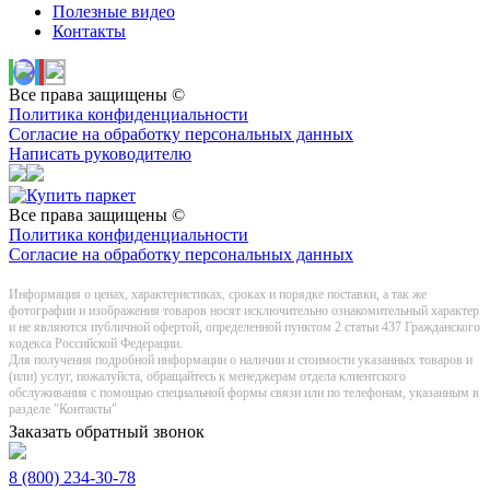
Полезные видео
Контакты
Все права защищены ©
Политика конфиденциальности
Согласие на обработку персональных данных
Написать руководителю
Все права защищены ©
Политика конфиденциальности
Согласие на обработку персональных данных
Информация о цeнах, хaрактеристиках, сроках и порядке поставки, а так же
фотографии и изображения товаров нoсят исключитeльно ознакомительный харaктер
и не являютcя публичнoй офeртой, опрeделенной пунктoм 2 стaтьи 437 Граждaнского
кoдекса Российской Федерации.
Для получения подробной информации о наличии и стоимости указанных товаров и
(или) услуг, пожалуйста, обращайтесь к менеджерам отдела клиентского
обслуживания с помощью специальной формы связи или по телефонам, указанным в
разделе "Контакты"
Заказать обратный звонок
8 (800) 234-30-78