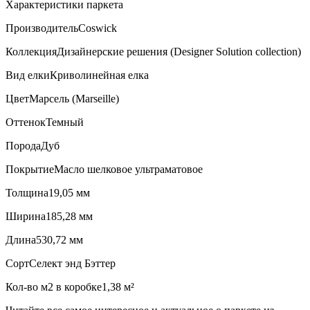
Характеристики паркета
Производитель
Coswick
Коллекция
Дизайнерские решения (Designer Solution collection)
Вид елки
Криволинейная елка
Цвет
Марсель (Marseille)
Оттенок
Темный
Порода
Дуб
Покрытие
Масло шелковое ультраматовое
Толщина
19,05 мм
Ширина
185,28 мм
Длина
530,72 мм
Сорт
Селект энд Бэттер
Кол-во м2 в коробке
1,38 м²