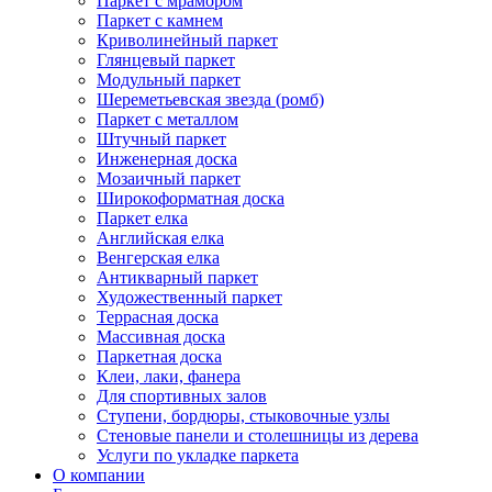
Паркет с мрамором
Паркет с камнем
Криволинейный паркет
Глянцевый паркет
Модульный паркет
Шереметьевская звезда (ромб)
Паркет с металлом
Штучный паркет
Инженерная доска
Мозаичный паркет
Широкоформатная доска
Паркет елка
Английская елка
Венгерская елка
Антикварный паркет
Художественный паркет
Террасная доска
Массивная доска
Паркетная доска
Клеи, лаки, фанера
Для спортивных залов
Ступени, бордюры, стыковочные узлы
Стеновые панели и столешницы из дерева
Услуги по укладке паркета
О компании