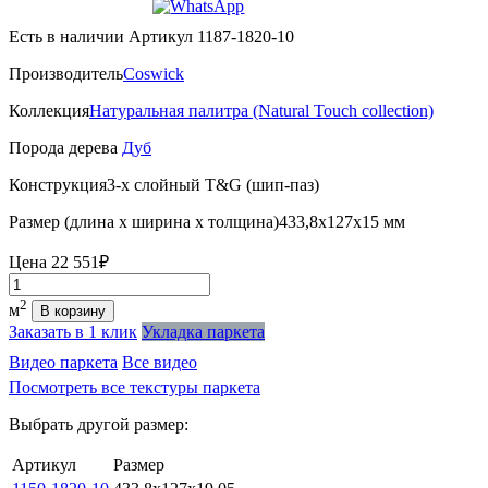
Есть в наличии
Артикул 1187-1820-10
Производитель
Coswick
Коллекция
Натуральная палитра (Natural Touch collection)
Порода дерева
Дуб
Конструкция
3-х слойный T&G (шип-паз)
Размер (длина х ширина х толщина)
433,8х127х15 мм
Цена
22 551₽
Количество
2
м
В корзину
Заказать в 1 клик
Укладка паркета
Видео паркета
Все видео
Посмотреть все текстуры паркета
Выбрать другой размер:
Артикул
Размер