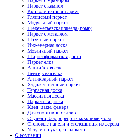
Паркет с мрамором
Паркет с камнем
Криволинейный паркет
Глянцевый паркет
Модульный паркет
Шереметьевская звезда (ромб)
Паркет с металлом
Штучный паркет
Инженерная доска
Мозаичный паркет
Широкоформатная доска
Паркет елка
Английская елка
Венгерская елка
Антикварный паркет
Художественный паркет
Террасная доска
Массивная доска
Паркетная доска
Клеи, лаки, фанера
Для спортивных залов
Ступени, бордюры, стыковочные узлы
Стеновые панели и столешницы из дерева
Услуги по укладке паркета
О компании