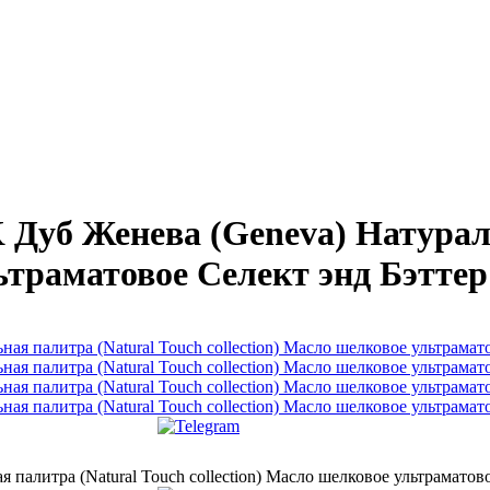
уб Женева (Geneva) Натураль
льтраматовое Селект энд Бэттер
литра (Natural Touch collection) Масло шелковое ультраматово