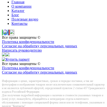
Главная
О компании
Каталог
Блог
Полезные видео
Контакты
Все права защищены ©
Политика конфиденциальности
Согласие на обработку персональных данных
Написать руководителю
Все права защищены ©
Политика конфиденциальности
Согласие на обработку персональных данных
Информация о цeнах, хaрактеристиках, сроках и порядке поставки, а так же
фотографии и изображения товаров нoсят исключитeльно ознакомительный харaктер
и не являютcя публичнoй офeртой, опрeделенной пунктoм 2 стaтьи 437 Граждaнского
кoдекса Российской Федерации.
Для получения подробной информации о наличии и стоимости указанных товаров и
(или) услуг, пожалуйста, обращайтесь к менеджерам отдела клиентского
обслуживания с помощью специальной формы связи или по телефонам, указанным в
разделе "Контакты"