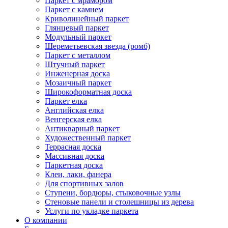
Паркет с мрамором
Паркет с камнем
Криволинейный паркет
Глянцевый паркет
Модульный паркет
Шереметьевская звезда (ромб)
Паркет с металлом
Штучный паркет
Инженерная доска
Мозаичный паркет
Широкоформатная доска
Паркет елка
Английская елка
Венгерская елка
Антикварный паркет
Художественный паркет
Террасная доска
Массивная доска
Паркетная доска
Клеи, лаки, фанера
Для спортивных залов
Ступени, бордюры, стыковочные узлы
Стеновые панели и столешницы из дерева
Услуги по укладке паркета
О компании