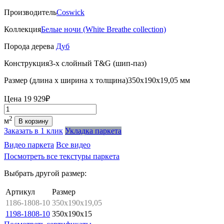
Производитель
Coswick
Коллекция
Белые ночи (White Breathe collection)
Порода дерева
Дуб
Конструкция
3-х слойный T&G (шип-паз)
Размер (длина х ширина х толщина)
350х190х19,05 мм
Цена
19 929₽
Количество
2
м
В корзину
Заказать в 1 клик
Укладка паркета
Видео паркета
Все видео
Посмотреть все текстуры паркета
Выбрать другой размер:
Артикул
Размер
1186-1808-10
350x190x19,05
1198-1808-10
350x190x15