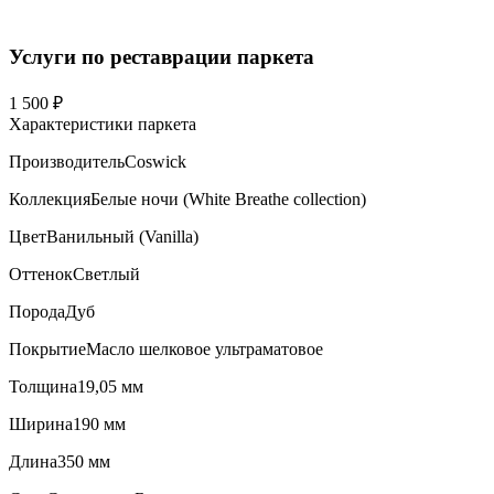
Услуги по реставрации паркета
1 500 ₽
Характеристики паркета
Производитель
Coswick
Коллекция
Белые ночи (White Breathe collection)
Цвет
Ванильный (Vanilla)
Оттенок
Светлый
Порода
Дуб
Покрытие
Масло шелковое ультраматовое
Толщина
19,05 мм
Ширина
190 мм
Длина
350 мм