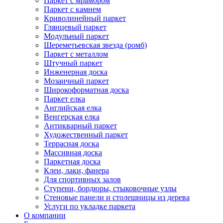
Паркет с мрамором
Паркет с камнем
Криволинейный паркет
Глянцевый паркет
Модульный паркет
Шереметьевская звезда (ромб)
Паркет с металлом
Штучный паркет
Инженерная доска
Мозаичный паркет
Широкоформатная доска
Паркет елка
Английская елка
Венгерская елка
Антикварный паркет
Художественный паркет
Террасная доска
Массивная доска
Паркетная доска
Клеи, лаки, фанера
Для спортивных залов
Ступени, бордюры, стыковочные узлы
Стеновые панели и столешницы из дерева
Услуги по укладке паркета
О компании