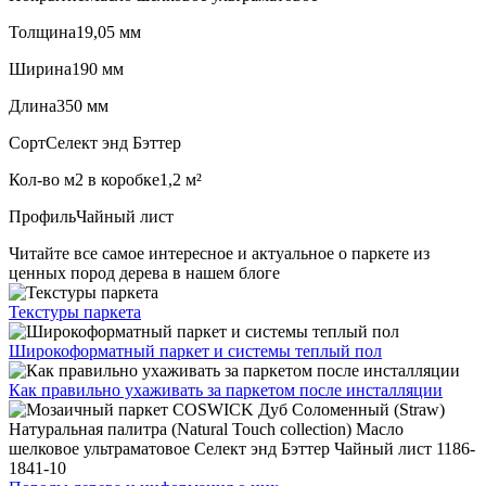
Толщина
19,05 мм
Ширина
190 мм
Длина
350 мм
Сорт
Селект энд Бэттер
Кол-во м2 в коробке
1,2 м²
Профиль
Чайный лист
Читайте все
самое интересное и актуальное
о паркете из
ценных пород дерева в нашем блоге
Текстуры
паркета
Широкоформатный паркет
и системы теплый пол
Как правильно ухаживать
за паркетом после инсталляции