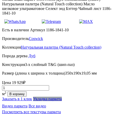
Натуральная палитра (Natural Touch collection) Масло
шелковое ультраматовое Селект энд Бэттер Чайный лист 1186-
1841-10
Есть в наличии
Артикул 1186-1841-10
Производитель
Coswick
Коллекция
Натуральная палитра (Natural Touch collection)
Порода дерева
Дуб
Конструкция
3-х слойный T&G (шип-паз)
Размер (длина х ширина х толщина)
350х190х19,05 мм
Цена
19 929₽
Количество
2
м
В корзину
Заказать в 1 клик
Укладка паркета
Видео паркета
Все видео
Посмотреть все текстуры паркета