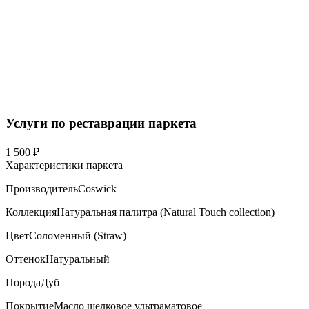
Услуги по реставрации паркета
1 500 ₽
Характеристики паркета
Производитель
Coswick
Коллекция
Натуральная палитра (Natural Touch collection)
Цвет
Соломенный (Straw)
Оттенок
Натуральный
Порода
Дуб
Покрытие
Масло шелковое ультраматовое