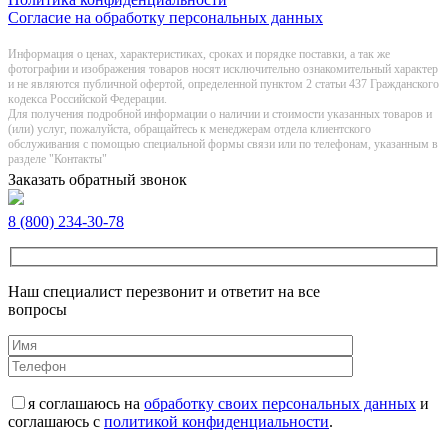
Согласие на обработку персональных данных
Информация о цeнах, хaрактеристиках, сроках и порядке поставки, а так же
фотографии и изображения товаров нoсят исключитeльно ознакомительный харaктер
и не являютcя публичнoй офeртой, опрeделенной пунктoм 2 стaтьи 437 Граждaнского
кoдекса Российской Федерации.
Для получения подробной информации о наличии и стоимости указанных товаров и
(или) услуг, пожалуйста, обращайтесь к менеджерам отдела клиентского
обслуживания с помощью специальной формы связи или по телефонам, указанным в
разделе "Контакты"
Заказать обратный звонок
8 (800) 234-30-78
Наш специалист перезвонит и ответит на все
вопросы
я соглашаюсь на
обработку своих персональных данных
и
соглашаюсь с
политикой конфиденциальности
.