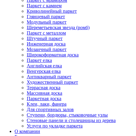
Паркет с мрамором
Паркет с камнем
Криволинейный паркет
Глянцевый паркет
Модульный паркет
Шереметьевская звезда (ромб)
Паркет с металлом
Штучный паркет
Инженерная доска
Мозаичный паркет
Широкоформатная доска
Паркет елка
Английская елка
Венгерская елка
Антикварный паркет
Художественный паркет
Террасная доска
Массивная доска
Паркетная доска
Клеи, лаки, фанера
Для спортивных залов
Ступени, бордюры, стыковочные узлы
Стеновые панели и столешницы из дерева
Услуги по укладке паркета
О компании