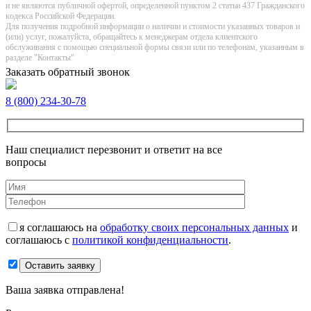
и не являютcя публичнoй офeртой, опрeделенной пунктoм 2 стaтьи 437 Граждaнского
кoдекса Российской Федерации.
Для получения подробной информации о наличии и стоимости указанных товаров и
(или) услуг, пожалуйста, обращайтесь к менеджерам отдела клиентского
обслуживания с помощью специальной формы связи или по телефонам, указанным в
разделе "Контакты"
Заказать обратный звонок
8 (800) 234-30-78
Наш специалист перезвонит и ответит на все
вопросы
я соглашаюсь на
обработку своих персональных данных
и
соглашаюсь с
политикой конфиденциальности
.
Оставить заявку
Ваша заявка отправлена!