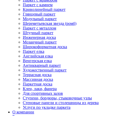
Паркет с мрамором
Паркет с камнем
Криволинейный паркет
Глянцевый паркет
Модульный паркет
Шереметьевская звезда (ромб)
Паркет с металлом
Штучный паркет
Инженерная доска
Мозаичный паркет
Широкоформатная доска
Паркет елка
Английская елка
Венгерская елка
Антикварный паркет
Художественный паркет
Террасная доска
Массивная доска
Паркетная доска
Клеи, лаки, фанера
Для спортивных залов
Ступени, бордюры, стыковочные узлы
Стеновые панели и столешницы из дерева
Услуги по укладке паркета
О компании